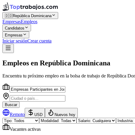
🇩🇴
República Dominicana
Empresas
Empleos
Candidatos
Empresas
Iniciar sesión
Crear cuenta
Empleos
en
República Dominicana
Encuentra tu próximo empleo en la
bolsa de trabajo
de
República Do
Buscar
Remoto
USD
Nuevos hoy
Vacantes activas