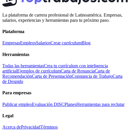
La plataforma de carrera profesional de Latinoamérica. Empresas,
salarios, experiencias y herramientas para tu próximo paso.
Plataforma
Empresas
Empleos
Salarios
Crear currículum
Blog
Herramientas
Todas las herramientas
Crea tu currículum con inteligencia
artificial
Ejemplos de currículum
Carta de Renuncia
Carta de
Recomendación
Carta de Presentación
Constancia de Trabajo
Carta
de Despido
Para empresas
Publicar empleo
Evaluación DISC
Planes
Herramientas para reclutar
Legal
Acerca de
Privacidad
Términos