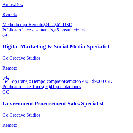
AnnexBox
Remoto
Medio tiempo
Remoto
$60 - $65 USD
Publicado hace 4 semana(s)
45
postulaciones
GC
Digital Marketing & Social Media Specialist
Go Creative Studios
Remoto
TopTrabajo
Tiempo completo
Remoto
$700 - $900 USD
Publicado hace 1 mes(es)
41
postulaciones
GC
Government Procurement Sales Specialist
Go Creative Studios
Remoto