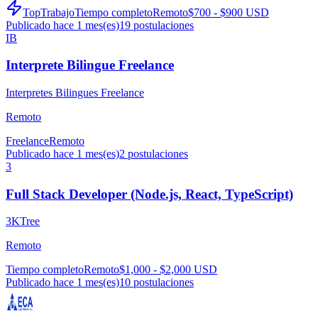
TopTrabajo
Tiempo completo
Remoto
$700 - $900 USD
Publicado hace 1 mes(es)
19
postulaciones
IB
Interprete Bilingue Freelance
Interpretes Bilingues Freelance
Remoto
Freelance
Remoto
Publicado hace 1 mes(es)
2
postulaciones
3
Full Stack Developer (Node.js, React, TypeScript)
3KTree
Remoto
Tiempo completo
Remoto
$1,000 - $2,000 USD
Publicado hace 1 mes(es)
10
postulaciones