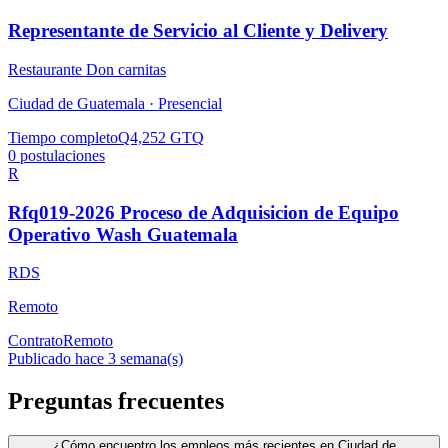
Representante de Servicio al Cliente y Delivery
Restaurante Don carnitas
Ciudad de Guatemala ·
Presencial
Tiempo completo
Q4,252 GTQ
0
postulaciones
R
Rfq019-2026 Proceso de Adquisicion de Equipo
Operativo Wash Guatemala
RDS
Remoto
Contrato
Remoto
Publicado hace 3 semana(s)
Preguntas frecuentes
¿Cómo encuentro los empleos más recientes en Ciudad de