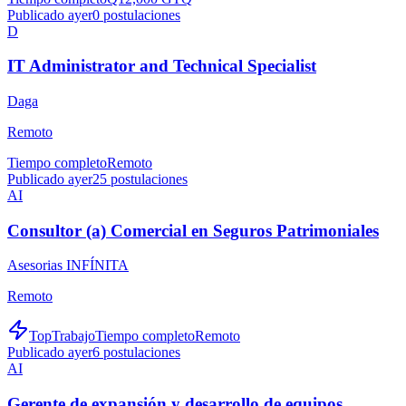
Publicado ayer
0
postulaciones
D
IT Administrator and Technical Specialist
Daga
Remoto
Tiempo completo
Remoto
Publicado ayer
25
postulaciones
AI
Consultor (a) Comercial en Seguros Patrimoniales
Asesorias INFÍNITA
Remoto
TopTrabajo
Tiempo completo
Remoto
Publicado ayer
6
postulaciones
AI
Gerente de expansión y desarrollo de equipos.