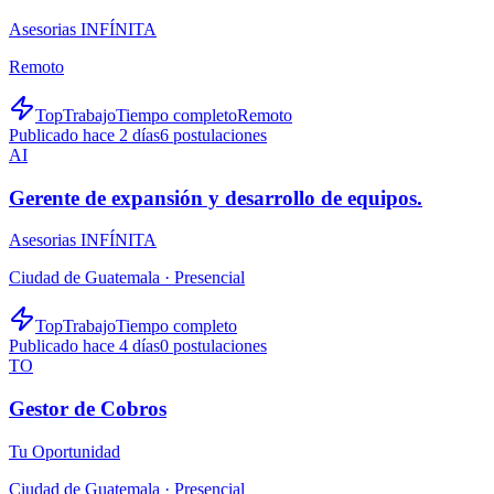
Asesorias INFÍNITA
Remoto
TopTrabajo
Tiempo completo
Remoto
Publicado hace 2 días
6
postulaciones
AI
Gerente de expansión y desarrollo de equipos.
Asesorias INFÍNITA
Ciudad de Guatemala ·
Presencial
TopTrabajo
Tiempo completo
Publicado hace 4 días
0
postulaciones
TO
Gestor de Cobros
Tu Oportunidad
Ciudad de Guatemala ·
Presencial