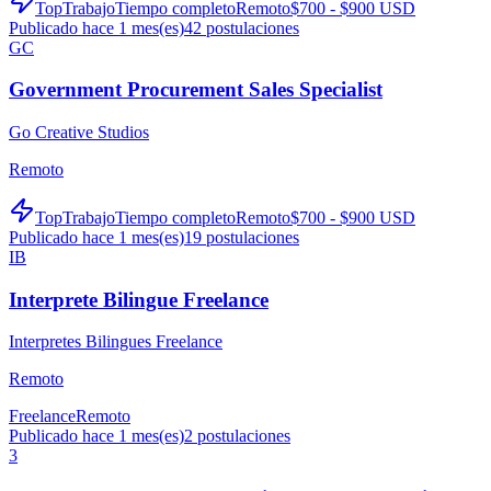
TopTrabajo
Tiempo completo
Remoto
$700 - $900 USD
Publicado hace 1 mes(es)
42
postulaciones
GC
Government Procurement Sales Specialist
Go Creative Studios
Remoto
TopTrabajo
Tiempo completo
Remoto
$700 - $900 USD
Publicado hace 1 mes(es)
19
postulaciones
IB
Interprete Bilingue Freelance
Interpretes Bilingues Freelance
Remoto
Freelance
Remoto
Publicado hace 1 mes(es)
2
postulaciones
3