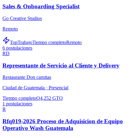
Sales & Onboarding Specialist
Go Creative Studios
Remoto
TopTrabajo
Tiempo completo
Remoto
6
postulaciones
RD
Representante de Servicio al Cliente y Delivery
Restaurante Don carnitas
Ciudad de Guatemala ·
Presencial
Tiempo completo
Q4,252 GTQ
1
postulaciones
R
Rfq019-2026 Proceso de Adquisicion de Equipo
Operativo Wash Guatemala