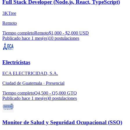
Full Stack Developer (Node.js, React, TypeScript)
3KTree
Remoto
Tiempo completo
Remoto
$1,000 - $2,000 USD
Publicado hace 1 mes(es)
10
postulaciones
Electricistas
ECA ELECTRICIDAD, S.A.
Ciudad de Guatemala ·
Presencial
Tiempo completo
Q4,500 - Q5,000 GTQ
Publicado hace 1 mes(es)
0
postulaciones
Monitor de Salud y Seguridad Ocupacional (SSO)