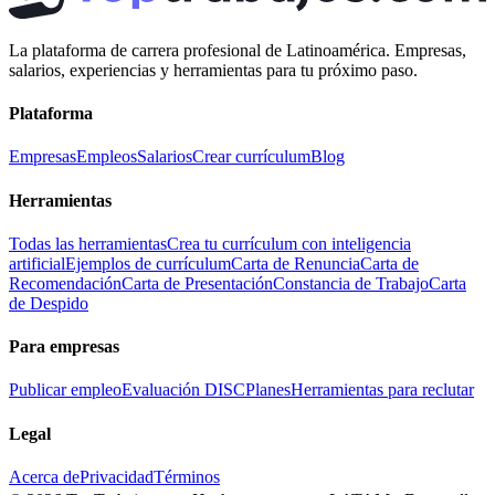
La plataforma de carrera profesional de Latinoamérica. Empresas,
salarios, experiencias y herramientas para tu próximo paso.
Plataforma
Empresas
Empleos
Salarios
Crear currículum
Blog
Herramientas
Todas las herramientas
Crea tu currículum con inteligencia
artificial
Ejemplos de currículum
Carta de Renuncia
Carta de
Recomendación
Carta de Presentación
Constancia de Trabajo
Carta
de Despido
Para empresas
Publicar empleo
Evaluación DISC
Planes
Herramientas para reclutar
Legal
Acerca de
Privacidad
Términos