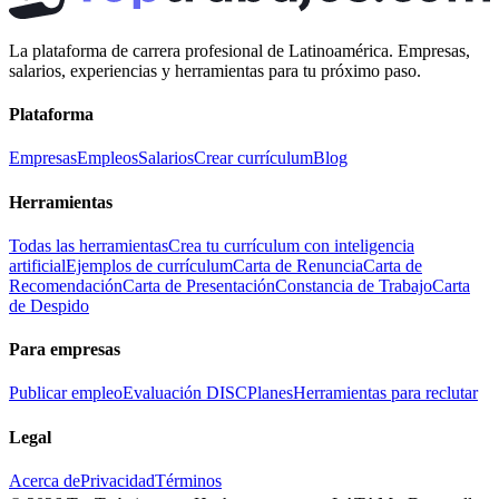
La plataforma de carrera profesional de Latinoamérica. Empresas,
salarios, experiencias y herramientas para tu próximo paso.
Plataforma
Empresas
Empleos
Salarios
Crear currículum
Blog
Herramientas
Todas las herramientas
Crea tu currículum con inteligencia
artificial
Ejemplos de currículum
Carta de Renuncia
Carta de
Recomendación
Carta de Presentación
Constancia de Trabajo
Carta
de Despido
Para empresas
Publicar empleo
Evaluación DISC
Planes
Herramientas para reclutar
Legal
Acerca de
Privacidad
Términos