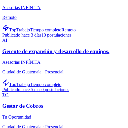
Asesorias INFÍNITA
Remoto
TopTrabajo
Tiempo completo
Remoto
Publicado hace 3 días
10
postulaciones
AI
Gerente de expansión y desarrollo de equipos.
Asesorias INFÍNITA
Ciudad de Guatemala ·
Presencial
TopTrabajo
Tiempo completo
Publicado hace 5 días
0
postulaciones
TO
Gestor de Cobros
Tu Oportunidad
Ciudad de Guatemala ·
Presencial