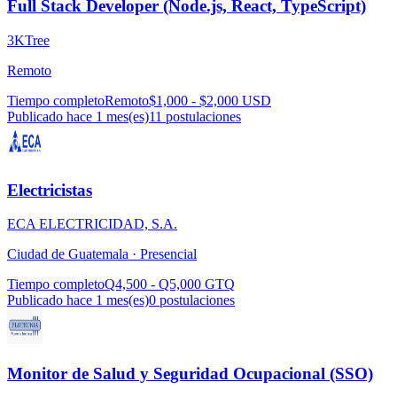
Full Stack Developer (Node.js, React, TypeScript)
3KTree
Remoto
Tiempo completo
Remoto
$1,000 - $2,000 USD
Publicado hace 1 mes(es)
11
postulaciones
Electricistas
ECA ELECTRICIDAD, S.A.
Ciudad de Guatemala ·
Presencial
Tiempo completo
Q4,500 - Q5,000 GTQ
Publicado hace 1 mes(es)
0
postulaciones
Monitor de Salud y Seguridad Ocupacional (SSO)