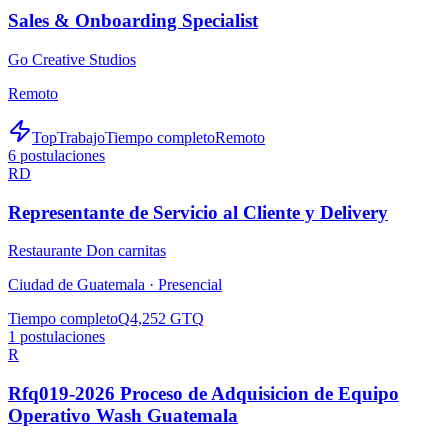
Sales & Onboarding Specialist
Go Creative Studios
Remoto
TopTrabajo
Tiempo completo
Remoto
6
postulaciones
RD
Representante de Servicio al Cliente y Delivery
Restaurante Don carnitas
Ciudad de Guatemala ·
Presencial
Tiempo completo
Q4,252 GTQ
1
postulaciones
R
Rfq019-2026 Proceso de Adquisicion de Equipo
Operativo Wash Guatemala