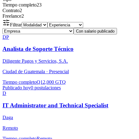
Tiempo completo
23
Contrato
2
Freelance
2
Filtrar
Con salario publicado
DP
Analista de Soporte Técnico
Diligente Pagos y Servicios, S.A.
Ciudad de Guatemala ·
Presencial
Tiempo completo
Q12,000 GTQ
Publicado hoy
0
postulaciones
D
IT Administrator and Technical Specialist
Daga
Remoto
Tiempo completo
Remoto