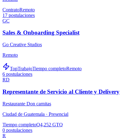
Contrato
Remoto
17
postulaciones
GC
Sales & Onboarding Specialist
Go Creative Studios
Remoto
TopTrabajo
Tiempo completo
Remoto
6
postulaciones
RD
Representante de Servicio al Cliente y Delivery
Restaurante Don carnitas
Ciudad de Guatemala ·
Presencial
Tiempo completo
Q4,252 GTQ
0
postulaciones
R