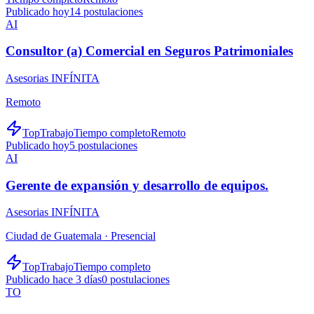
Publicado hoy
14
postulaciones
AI
Consultor (a) Comercial en Seguros Patrimoniales
Asesorias INFÍNITA
Remoto
TopTrabajo
Tiempo completo
Remoto
Publicado hoy
5
postulaciones
AI
Gerente de expansión y desarrollo de equipos.
Asesorias INFÍNITA
Ciudad de Guatemala ·
Presencial
TopTrabajo
Tiempo completo
Publicado hace 3 días
0
postulaciones
TO