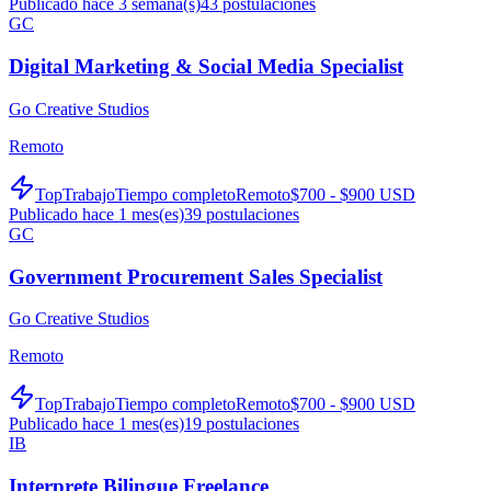
Publicado hace 3 semana(s)
43
postulaciones
GC
Digital Marketing & Social Media Specialist
Go Creative Studios
Remoto
TopTrabajo
Tiempo completo
Remoto
$700 - $900 USD
Publicado hace 1 mes(es)
39
postulaciones
GC
Government Procurement Sales Specialist
Go Creative Studios
Remoto
TopTrabajo
Tiempo completo
Remoto
$700 - $900 USD
Publicado hace 1 mes(es)
19
postulaciones
IB
Interprete Bilingue Freelance