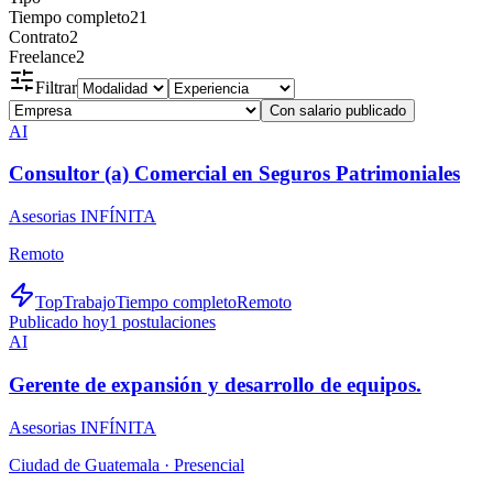
Tiempo completo
21
Contrato
2
Freelance
2
Filtrar
Con salario publicado
AI
Consultor (a) Comercial en Seguros Patrimoniales
Asesorias INFÍNITA
Remoto
TopTrabajo
Tiempo completo
Remoto
Publicado hoy
1
postulaciones
AI
Gerente de expansión y desarrollo de equipos.
Asesorias INFÍNITA
Ciudad de Guatemala ·
Presencial