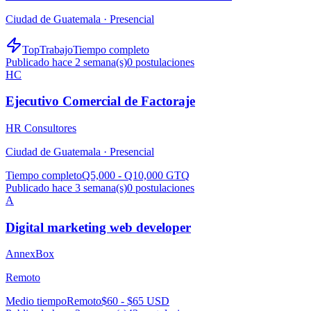
Ciudad de Guatemala ·
Presencial
TopTrabajo
Tiempo completo
Publicado hace 2 semana(s)
0
postulaciones
HC
Ejecutivo Comercial de Factoraje
HR Consultores
Ciudad de Guatemala ·
Presencial
Tiempo completo
Q5,000 - Q10,000 GTQ
Publicado hace 3 semana(s)
0
postulaciones
A
Digital marketing web developer
AnnexBox
Remoto
Medio tiempo
Remoto
$60 - $65 USD