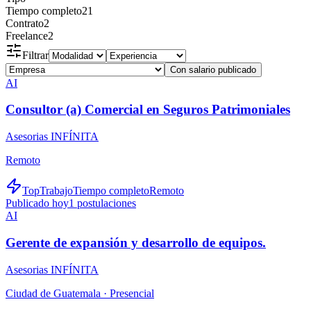
Tiempo completo
21
Contrato
2
Freelance
2
Filtrar
Con salario publicado
AI
Consultor (a) Comercial en Seguros Patrimoniales
Asesorias INFÍNITA
Remoto
TopTrabajo
Tiempo completo
Remoto
Publicado hoy
1
postulaciones
AI
Gerente de expansión y desarrollo de equipos.
Asesorias INFÍNITA
Ciudad de Guatemala ·
Presencial