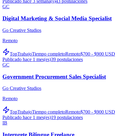
Publicado hace 3 semana(s)
43
postulaciones
GC
Digital Marketing & Social Media Specialist
Go Creative Studios
Remoto
TopTrabajo
Tiempo completo
Remoto
$700 - $900 USD
Publicado hace 1 mes(es)
39
postulaciones
GC
Government Procurement Sales Specialist
Go Creative Studios
Remoto
TopTrabajo
Tiempo completo
Remoto
$700 - $900 USD
Publicado hace 1 mes(es)
19
postulaciones
IB
Interprete Bilingue Freelance