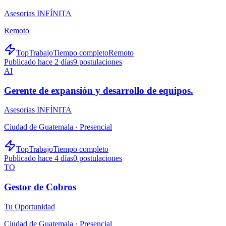
Asesorias INFÍNITA
Remoto
TopTrabajo
Tiempo completo
Remoto
Publicado hace 2 días
9
postulaciones
AI
Gerente de expansión y desarrollo de equipos.
Asesorias INFÍNITA
Ciudad de Guatemala ·
Presencial
TopTrabajo
Tiempo completo
Publicado hace 4 días
0
postulaciones
TO
Gestor de Cobros
Tu Oportunidad
Ciudad de Guatemala ·
Presencial