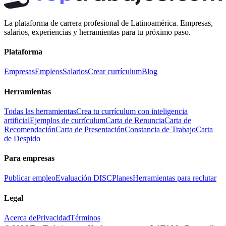
La plataforma de carrera profesional de Latinoamérica. Empresas,
salarios, experiencias y herramientas para tu próximo paso.
Plataforma
Empresas
Empleos
Salarios
Crear currículum
Blog
Herramientas
Todas las herramientas
Crea tu currículum con inteligencia
artificial
Ejemplos de currículum
Carta de Renuncia
Carta de
Recomendación
Carta de Presentación
Constancia de Trabajo
Carta
de Despido
Para empresas
Publicar empleo
Evaluación DISC
Planes
Herramientas para reclutar
Legal
Acerca de
Privacidad
Términos