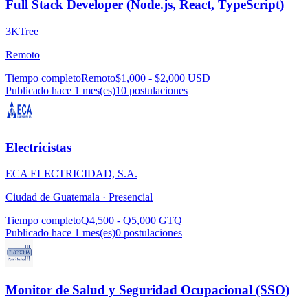
Full Stack Developer (Node.js, React, TypeScript)
3KTree
Remoto
Tiempo completo
Remoto
$1,000 - $2,000 USD
Publicado hace 1 mes(es)
10
postulaciones
Electricistas
ECA ELECTRICIDAD, S.A.
Ciudad de Guatemala ·
Presencial
Tiempo completo
Q4,500 - Q5,000 GTQ
Publicado hace 1 mes(es)
0
postulaciones
Monitor de Salud y Seguridad Ocupacional (SSO)