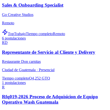
Sales & Onboarding Specialist
Go Creative Studios
Remoto
TopTrabajo
Tiempo completo
Remoto
6
postulaciones
RD
Representante de Servicio al Cliente y Delivery
Restaurante Don carnitas
Ciudad de Guatemala ·
Presencial
Tiempo completo
Q4,252 GTQ
1
postulaciones
R
Rfq019-2026 Proceso de Adquisicion de Equipo
Operativo Wash Guatemala