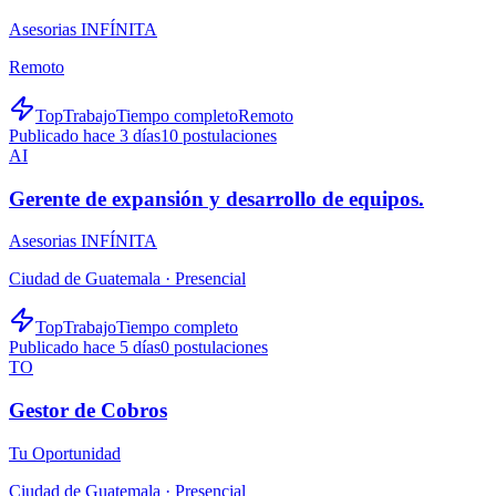
Asesorias INFÍNITA
Remoto
TopTrabajo
Tiempo completo
Remoto
Publicado hace 3 días
10
postulaciones
AI
Gerente de expansión y desarrollo de equipos.
Asesorias INFÍNITA
Ciudad de Guatemala ·
Presencial
TopTrabajo
Tiempo completo
Publicado hace 5 días
0
postulaciones
TO
Gestor de Cobros
Tu Oportunidad
Ciudad de Guatemala ·
Presencial