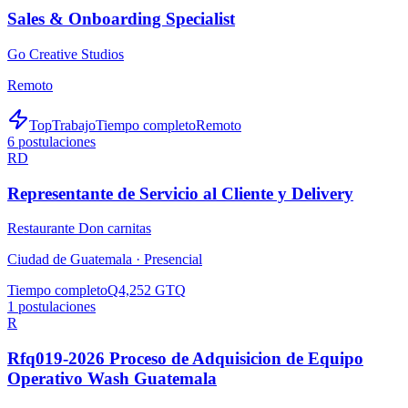
Sales & Onboarding Specialist
Go Creative Studios
Remoto
TopTrabajo
Tiempo completo
Remoto
6
postulaciones
RD
Representante de Servicio al Cliente y Delivery
Restaurante Don carnitas
Ciudad de Guatemala ·
Presencial
Tiempo completo
Q4,252 GTQ
1
postulaciones
R
Rfq019-2026 Proceso de Adquisicion de Equipo
Operativo Wash Guatemala