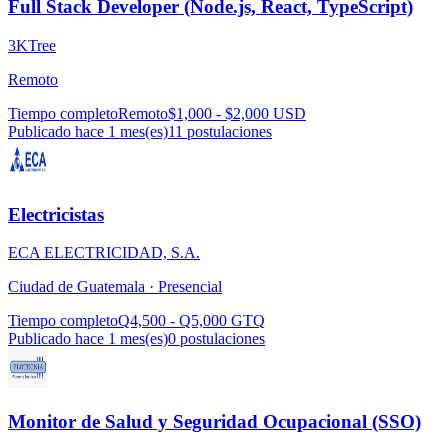
Full Stack Developer (Node.js, React, TypeScript)
3KTree
Remoto
Tiempo completo
Remoto
$1,000 - $2,000 USD
Publicado hace 1 mes(es)
11
postulaciones
Electricistas
ECA ELECTRICIDAD, S.A.
Ciudad de Guatemala ·
Presencial
Tiempo completo
Q4,500 - Q5,000 GTQ
Publicado hace 1 mes(es)
0
postulaciones
Monitor de Salud y Seguridad Ocupacional (SSO)