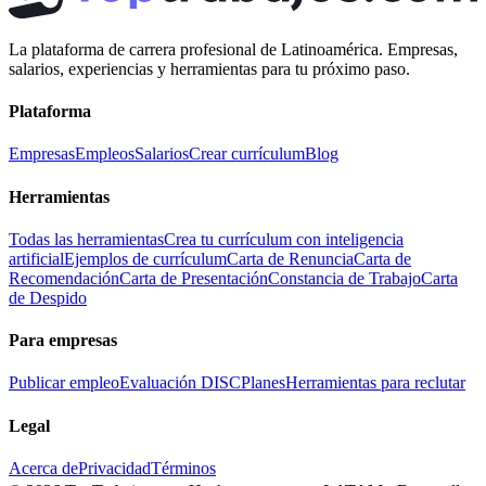
La plataforma de carrera profesional de Latinoamérica. Empresas,
salarios, experiencias y herramientas para tu próximo paso.
Plataforma
Empresas
Empleos
Salarios
Crear currículum
Blog
Herramientas
Todas las herramientas
Crea tu currículum con inteligencia
artificial
Ejemplos de currículum
Carta de Renuncia
Carta de
Recomendación
Carta de Presentación
Constancia de Trabajo
Carta
de Despido
Para empresas
Publicar empleo
Evaluación DISC
Planes
Herramientas para reclutar
Legal
Acerca de
Privacidad
Términos