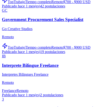
TopTrabajo
Tiempo completo
Remoto
$700 - $900 USD
Publicado hace 1 mes(es)
42
postulaciones
GC
Government Procurement Sales Specialist
Go Creative Studios
Remoto
TopTrabajo
Tiempo completo
Remoto
$700 - $900 USD
Publicado hace 1 mes(es)
19
postulaciones
IB
Interprete Bilingue Freelance
Interpretes Bilingues Freelance
Remoto
Freelance
Remoto
Publicado hace 1 mes(es)
2
postulaciones
3