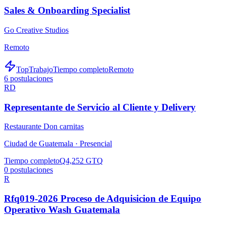
Sales & Onboarding Specialist
Go Creative Studios
Remoto
TopTrabajo
Tiempo completo
Remoto
6
postulaciones
RD
Representante de Servicio al Cliente y Delivery
Restaurante Don carnitas
Ciudad de Guatemala ·
Presencial
Tiempo completo
Q4,252 GTQ
0
postulaciones
R
Rfq019-2026 Proceso de Adquisicion de Equipo
Operativo Wash Guatemala