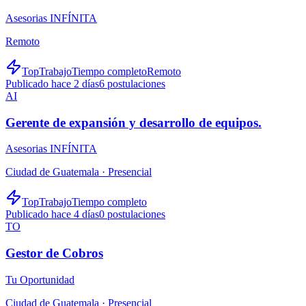
Asesorias INFÍNITA
Remoto
TopTrabajo
Tiempo completo
Remoto
Publicado hace 2 días
6
postulaciones
AI
Gerente de expansión y desarrollo de equipos.
Asesorias INFÍNITA
Ciudad de Guatemala ·
Presencial
TopTrabajo
Tiempo completo
Publicado hace 4 días
0
postulaciones
TO
Gestor de Cobros
Tu Oportunidad
Ciudad de Guatemala ·
Presencial