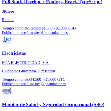
Full Stack Developer (Node.js, React, TypeScript)
3KTree
Remoto
Tiempo completo
Remoto
$1,000 - $2,000 USD
Publicado hace 1 mes(es)
10
postulaciones
Electricistas
ECA ELECTRICIDAD, S.A.
Ciudad de Guatemala ·
Presencial
Tiempo completo
Q4,500 - Q5,000 GTQ
Publicado hace 1 mes(es)
0
postulaciones
Monitor de Salud y Seguridad Ocupacional (SSO)