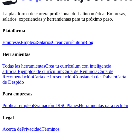
La plataforma de carrera profesional de Latinoamérica. Empresas,
salarios, experiencias y herramientas para tu próximo paso.
Plataforma
Empresas
Empleos
Salarios
Crear currículum
Blog
Herramientas
Todas las herramientas
Crea tu currículum con inteligencia
artificial
Ejemplos de currículum
Carta de Renuncia
Carta de
Recomendación
Carta de Presentación
Constancia de Trabajo
Carta
de Despido
Para empresas
Publicar empleo
Evaluación DISC
Planes
Herramientas para reclutar
Legal
Acerca de
Privacidad
Términos