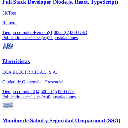
Full Stack Developer (Node.js, React, TypeScript)
3KTree
Remoto
Tiempo completo
Remoto
$1,000 - $2,000 USD
Publicado hace 1 mes(es)
11
postulaciones
Electricistas
ECA ELECTRICIDAD, S.A.
Ciudad de Guatemala ·
Presencial
Tiempo completo
Q4,500 - Q5,000 GTQ
Publicado hace 1 mes(es)
0
postulaciones
Monitor de Salud y Seguridad Ocupacional (SSO)