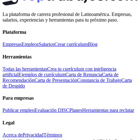
La plataforma de carrera profesional de Latinoamérica. Empresas,
salarios, experiencias y herramientas para tu próximo paso.
Plataforma
Empresas
Empleos
Salarios
Crear currículum
Blog
Herramientas
Todas las herramientas
Crea tu currículum con inteligencia
artificial
Ejemplos de currículum
Carta de Renuncia
Carta de
Recomendación
Carta de Presentación
Constancia de Trabajo
Carta
de Despido
Para empresas
Publicar empleo
Evaluación DISC
Planes
Herramientas para reclutar
Legal
Acerca de
Privacidad
Términos