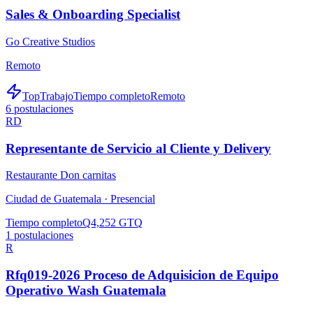
Sales & Onboarding Specialist
Go Creative Studios
Remoto
TopTrabajo
Tiempo completo
Remoto
6
postulaciones
RD
Representante de Servicio al Cliente y Delivery
Restaurante Don carnitas
Ciudad de Guatemala ·
Presencial
Tiempo completo
Q4,252 GTQ
1
postulaciones
R
Rfq019-2026 Proceso de Adquisicion de Equipo
Operativo Wash Guatemala