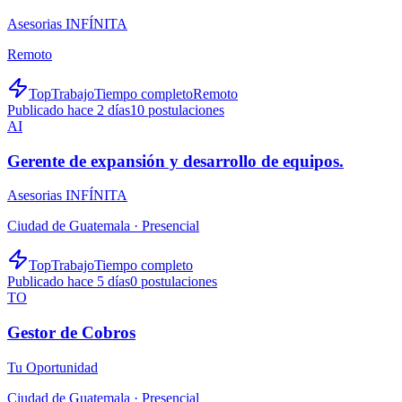
Asesorias INFÍNITA
Remoto
TopTrabajo
Tiempo completo
Remoto
Publicado hace 2 días
10
postulaciones
AI
Gerente de expansión y desarrollo de equipos.
Asesorias INFÍNITA
Ciudad de Guatemala ·
Presencial
TopTrabajo
Tiempo completo
Publicado hace 5 días
0
postulaciones
TO
Gestor de Cobros
Tu Oportunidad
Ciudad de Guatemala ·
Presencial