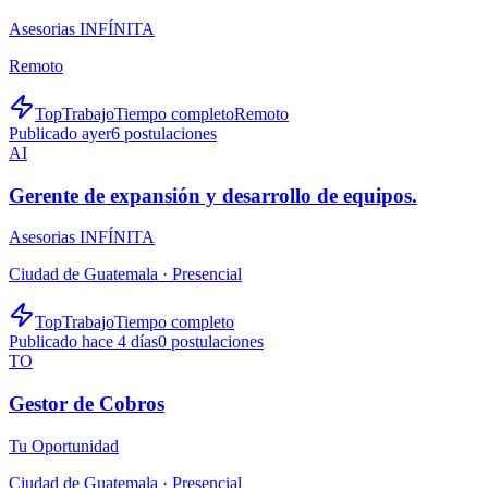
Asesorias INFÍNITA
Remoto
TopTrabajo
Tiempo completo
Remoto
Publicado ayer
6
postulaciones
AI
Gerente de expansión y desarrollo de equipos.
Asesorias INFÍNITA
Ciudad de Guatemala ·
Presencial
TopTrabajo
Tiempo completo
Publicado hace 4 días
0
postulaciones
TO
Gestor de Cobros
Tu Oportunidad
Ciudad de Guatemala ·
Presencial