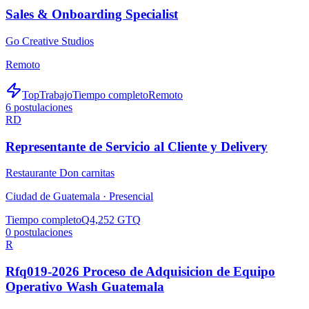
Sales & Onboarding Specialist
Go Creative Studios
Remoto
TopTrabajo
Tiempo completo
Remoto
6
postulaciones
RD
Representante de Servicio al Cliente y Delivery
Restaurante Don carnitas
Ciudad de Guatemala ·
Presencial
Tiempo completo
Q4,252 GTQ
0
postulaciones
R
Rfq019-2026 Proceso de Adquisicion de Equipo
Operativo Wash Guatemala