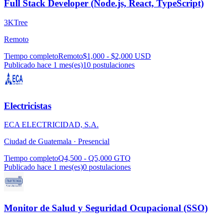
Full Stack Developer (Node.js, React, TypeScript)
3KTree
Remoto
Tiempo completo
Remoto
$1,000 - $2,000 USD
Publicado hace 1 mes(es)
10
postulaciones
Electricistas
ECA ELECTRICIDAD, S.A.
Ciudad de Guatemala ·
Presencial
Tiempo completo
Q4,500 - Q5,000 GTQ
Publicado hace 1 mes(es)
0
postulaciones
Monitor de Salud y Seguridad Ocupacional (SSO)