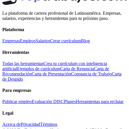
La plataforma de carrera profesional de Latinoamérica. Empresas,
salarios, experiencias y herramientas para tu próximo paso.
Plataforma
Empresas
Empleos
Salarios
Crear currículum
Blog
Herramientas
Todas las herramientas
Crea tu currículum con inteligencia
artificial
Ejemplos de currículum
Carta de Renuncia
Carta de
Recomendación
Carta de Presentación
Constancia de Trabajo
Carta
de Despido
Para empresas
Publicar empleo
Evaluación DISC
Planes
Herramientas para reclutar
Legal
Acerca de
Privacidad
Términos