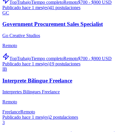
TopTrabajo
Tiempo completo
Remoto
$700 - $900 USD
Publicado hace 1 mes(es)
41
postulaciones
GC
Government Procurement Sales Specialist
Go Creative Studios
Remoto
TopTrabajo
Tiempo completo
Remoto
$700 - $900 USD
Publicado hace 1 mes(es)
19
postulaciones
IB
Interprete Bilingue Freelance
Interpretes Bilingues Freelance
Remoto
Freelance
Remoto
Publicado hace 1 mes(es)
2
postulaciones
3