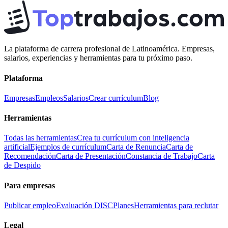
La plataforma de carrera profesional de Latinoamérica. Empresas,
salarios, experiencias y herramientas para tu próximo paso.
Plataforma
Empresas
Empleos
Salarios
Crear currículum
Blog
Herramientas
Todas las herramientas
Crea tu currículum con inteligencia
artificial
Ejemplos de currículum
Carta de Renuncia
Carta de
Recomendación
Carta de Presentación
Constancia de Trabajo
Carta
de Despido
Para empresas
Publicar empleo
Evaluación DISC
Planes
Herramientas para reclutar
Legal