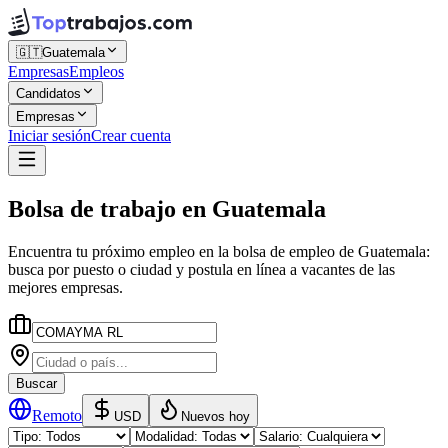
🇬🇹
Guatemala
Empresas
Empleos
Candidatos
Empresas
Iniciar sesión
Crear cuenta
Bolsa de trabajo
en
Guatemala
Encuentra tu próximo empleo en la
bolsa de empleo
de
Guatemala
:
busca por puesto o ciudad y postula en línea a vacantes de las
mejores empresas.
Buscar
Remoto
USD
Nuevos hoy