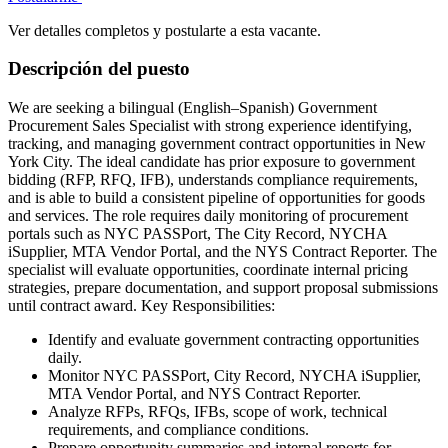
Ver detalles completos y postularte a esta vacante.
Descripción del puesto
We are seeking a bilingual (English–Spanish) Government
Procurement Sales Specialist with strong experience identifying,
tracking, and managing government contract opportunities in New
York City. The ideal candidate has prior exposure to government
bidding (RFP, RFQ, IFB), understands compliance requirements,
and is able to build a consistent pipeline of opportunities for goods
and services. The role requires daily monitoring of procurement
portals such as NYC PASSPort, The City Record, NYCHA
iSupplier, MTA Vendor Portal, and the NYS Contract Reporter. The
specialist will evaluate opportunities, coordinate internal pricing
strategies, prepare documentation, and support proposal submissions
until contract award. Key Responsibilities:
Identify and evaluate government contracting opportunities
daily.
Monitor NYC PASSPort, City Record, NYCHA iSupplier,
MTA Vendor Portal, and NYS Contract Reporter.
Analyze RFPs, RFQs, IFBs, scope of work, technical
requirements, and compliance conditions.
Prepare opportunity summaries and internal reports for