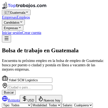
🇬🇹
Guatemala
Empresas
Empleos
Candidatos
Empresas
Iniciar sesión
Crear cuenta
Bolsa de trabajo
en
Guatemala
Encuentra tu próximo empleo en la
bolsa de empleo
de
Guatemala
:
busca por puesto o ciudad y postula en línea a vacantes de las
mejores empresas.
Buscar
Remoto
USD
Nuevos hoy