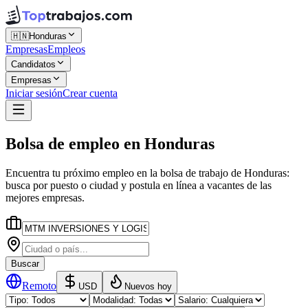
🇭🇳
Honduras
Empresas
Empleos
Candidatos
Empresas
Iniciar sesión
Crear cuenta
Bolsa de empleo
en
Honduras
Encuentra tu próximo empleo en la
bolsa de trabajo
de
Honduras
:
busca por puesto o ciudad y postula en línea a vacantes de las
mejores empresas.
Buscar
Remoto
USD
Nuevos hoy