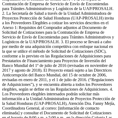
Contratación de Empresa de Servicio de Envío de Encomiendas
para Trámites Administrativos y Logísticos de la UAP/PROSALH.
2. La Secretaría de Salud a través de la Unidad Administradora de
Proyectos Protección de Salud Honduras (UAP-PROSALH) invita
a los Proveedores Elegibles a cotizar los servicios descritos en el
Anexo 1: Requisitos del Comprador adjuntos al Documento de
Solicitud de Cotizaciones para la Contratación de Empresa de
Servicio de Envío de Encomiendas para Trámites Administrativos y
Logísticos de la UAP/PROSALH. 3. El proceso se llevará a cabo
por medio de una adquisición competitiva con enfoque nacional en
la que se utilice el método de Solicitud de Cotizaciones (SDC),
conforme a lo previsto en las Regulaciones de Adquisiciones para
Prestatarios de Financiamiento para Proyectos de Inversión del
Banco Mundial del 1º de julio de 2016 (revisadas en noviembre de
2017 y agosto de 2018). El Proyecto estará sujeto a las Directrices
Anticorrupción del Banco Mundial, del 15 de octubre de 2006,
revisadas en enero de 2011, y el 1 de julio de 2016. (“Regulaciones
de Adquisiciones”), y se encuentra abierta a todos los Proveedores
elegibles, según se define en las Regulaciones de Adquisiciones. 4.
Los Proveedores elegibles interesados podrán solicitar más
información a la Unidad Administradora de Proyectos Protección de
la Salud Honduras (UAP-PROSALH), Atención Dra. Fanny Mejía,
Coordinadora General, al correo: [información de contacto
eliminada] y consultar el Documento de Solicitud de Cotizaciones
en el horario de 9:00 a.m. a 5:00 p.m., en la dirección Colonia Las