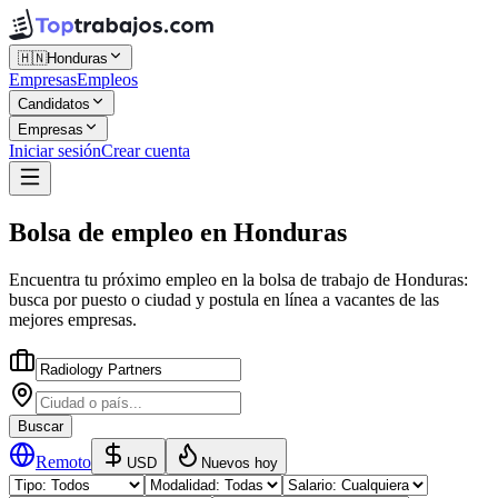
🇭🇳
Honduras
Empresas
Empleos
Candidatos
Empresas
Iniciar sesión
Crear cuenta
Bolsa de empleo
en
Honduras
Encuentra tu próximo empleo en la
bolsa de trabajo
de
Honduras
:
busca por puesto o ciudad y postula en línea a vacantes de las
mejores empresas.
Buscar
Remoto
USD
Nuevos hoy