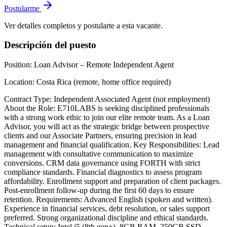
Postularme
Ver detalles completos y postularte a esta vacante.
Descripción del puesto
Position: Loan Advisor – Remote Independent Agent
Location: Costa Rica (remote, home office required)
Contract Type: Independent Associated Agent (not employment)
About the Role: E710LABS is seeking disciplined professionals
with a strong work ethic to join our elite remote team. As a Loan
Advisor, you will act as the strategic bridge between prospective
clients and our Associate Partners, ensuring precision in lead
management and financial qualification. Key Responsibilities: Lead
management with consultative communication to maximize
conversions. CRM data governance using FORTH with strict
compliance standards. Financial diagnostics to assess program
affordability. Enrollment support and preparation of client packages.
Post-enrollment follow-up during the first 60 days to ensure
retention. Requirements: Advanced English (spoken and written).
Experience in financial services, debt resolution, or sales support
preferred. Strong organizational discipline and ethical standards.
Technical setup: Intel i5 (8th gen+), 8GB RAM, 250GB SSD,