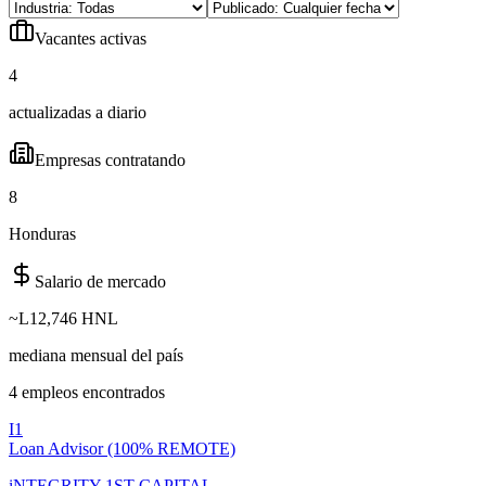
Vacantes activas
4
actualizadas a diario
Empresas contratando
8
Honduras
Salario de mercado
~
L12,746 HNL
mediana mensual del país
4
empleo
s
encontrado
s
I1
Loan Advisor (100% REMOTE)
iNTEGRITY 1ST CAPITAL