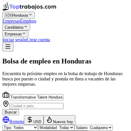
🇭🇳
Honduras
Empresas
Empleos
Candidatos
Empresas
Iniciar sesión
Crear cuenta
Bolsa de empleo
en
Honduras
Encuentra tu próximo empleo en la
bolsa de trabajo
de
Honduras
:
busca por puesto o ciudad y postula en línea a vacantes de las
mejores empresas.
Buscar
Remoto
USD
Nuevos hoy