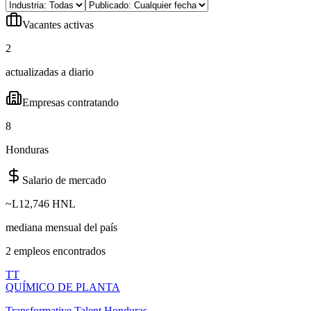
Vacantes activas
2
actualizadas a diario
Empresas contratando
8
Honduras
Salario de mercado
~
L12,746 HNL
mediana mensual del país
2
empleo
s
encontrado
s
TT
QUÍMICO DE PLANTA
Transformative Talent Honduras