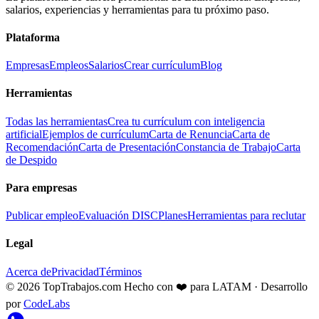
salarios, experiencias y herramientas para tu próximo paso.
Plataforma
Empresas
Empleos
Salarios
Crear currículum
Blog
Herramientas
Todas las herramientas
Crea tu currículum con inteligencia
artificial
Ejemplos de currículum
Carta de Renuncia
Carta de
Recomendación
Carta de Presentación
Constancia de Trabajo
Carta
de Despido
Para empresas
Publicar empleo
Evaluación DISC
Planes
Herramientas para reclutar
Legal
Acerca de
Privacidad
Términos
© 2026 TopTrabajos.com
Hecho con ❤️ para LATAM · Desarrollo
por
CodeLabs