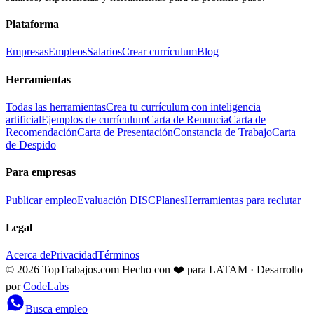
Plataforma
Empresas
Empleos
Salarios
Crear currículum
Blog
Herramientas
Todas las herramientas
Crea tu currículum con inteligencia
artificial
Ejemplos de currículum
Carta de Renuncia
Carta de
Recomendación
Carta de Presentación
Constancia de Trabajo
Carta
de Despido
Para empresas
Publicar empleo
Evaluación DISC
Planes
Herramientas para reclutar
Legal
Acerca de
Privacidad
Términos
© 2026 TopTrabajos.com
Hecho con ❤️ para LATAM · Desarrollo
por
CodeLabs
Busca empleo