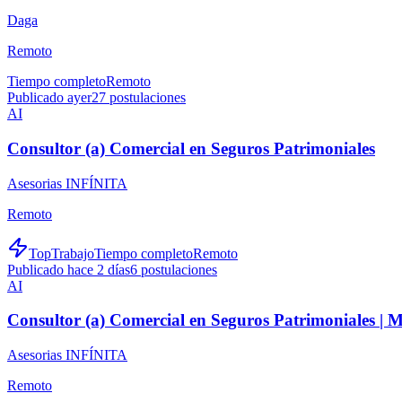
Daga
Remoto
Tiempo completo
Remoto
Publicado ayer
27
postulaciones
AI
Consultor (a) Comercial en Seguros Patrimoniales
Asesorias INFÍNITA
Remoto
TopTrabajo
Tiempo completo
Remoto
Publicado hace 2 días
6
postulaciones
AI
Consultor (a) Comercial en Seguros Patrimoniales |
Asesorias INFÍNITA
Remoto