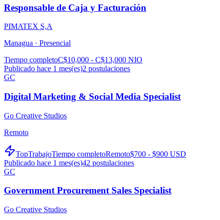
Responsable de Caja y Facturación
PIMATEX S,A
Managua ·
Presencial
Tiempo completo
C$10,000 - C$13,000 NIO
Publicado hace 1 mes(es)
2
postulaciones
GC
Digital Marketing & Social Media Specialist
Go Creative Studios
Remoto
TopTrabajo
Tiempo completo
Remoto
$700 - $900 USD
Publicado hace 1 mes(es)
42
postulaciones
GC
Government Procurement Sales Specialist
Go Creative Studios