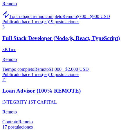
Remoto
TopTrabajo
Tiempo completo
Remoto
$700 - $900 USD
Publicado hace 1 mes(es)
19
postulaciones
3
Full Stack Developer (Node.js, React, TypeScript)
3KTree
Remoto
Tiempo completo
Remoto
$1,000 - $2,000 USD
Publicado hace 1 mes(es)
10
postulaciones
I1
Loan Advisor (100% REMOTE)
iNTEGRITY 1ST CAPITAL
Remoto
Contrato
Remoto
17
postulaciones