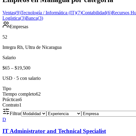
Ventas
(
9
)
Tecnología / Informática (IT)
(
7
)
Contabilidad
(
6
)
Recursos H
Logística
(
3
)
Banca
(
3
)
Empresas
52
Integra Rh, Ultra de Nicaragua
Salario
$65
–
$19,500
USD
·
5
con salario
Tipo
Tiempo completo
62
Prácticas
6
Contrato
1
Filtrar
D
IT Administrator and Technical Specialist