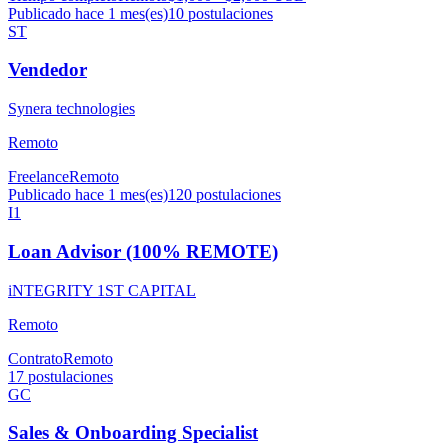
Publicado hace 1 mes(es)
10
postulaciones
ST
Vendedor
Synera technologies
Remoto
Freelance
Remoto
Publicado hace 1 mes(es)
120
postulaciones
I1
Loan Advisor (100% REMOTE)
iNTEGRITY 1ST CAPITAL
Remoto
Contrato
Remoto
17
postulaciones
GC
Sales & Onboarding Specialist