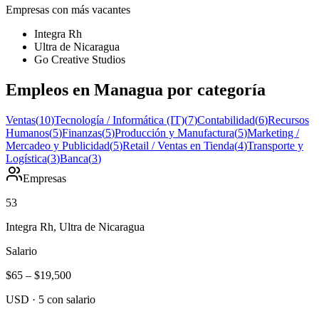
Empresas con más vacantes
Integra Rh
Ultra de Nicaragua
Go Creative Studios
Empleos en Managua por categoría
Ventas
(
10
)
Tecnología / Informática (IT)
(
7
)
Contabilidad
(
6
)
Recursos
Humanos
(
5
)
Finanzas
(
5
)
Producción y Manufactura
(
5
)
Marketing /
Mercadeo y Publicidad
(
5
)
Retail / Ventas en Tienda
(
4
)
Transporte y
Logística
(
3
)
Banca
(
3
)
Empresas
53
Integra Rh, Ultra de Nicaragua
Salario
$65
–
$19,500
USD
·
5
con salario