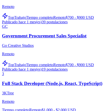
Remoto
TopTrabajo
Tiempo completo
Remoto
$700 - $900 USD
Publicado hace 1 mes(es)
39
postulaciones
GC
Government Procurement Sales Specialist
Go Creative Studios
Remoto
TopTrabajo
Tiempo completo
Remoto
$700 - $900 USD
Publicado hace 1 mes(es)
19
postulaciones
3
Full Stack Developer (Node.js, React, TypeScript)
3KTree
Remoto
Tiempo completo
Remoto
$1,000 - $2,000 USD