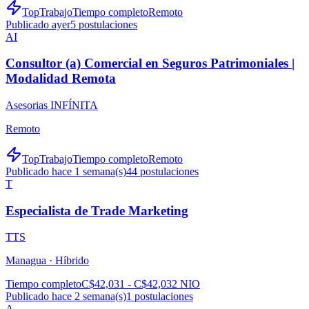
TopTrabajo
Tiempo completo
Remoto
Publicado ayer
5
postulaciones
AI
Consultor (a) Comercial en Seguros Patrimoniales |
Modalidad Remota
Asesorias INFÍNITA
Remoto
TopTrabajo
Tiempo completo
Remoto
Publicado hace 1 semana(s)
44
postulaciones
T
Especialista de Trade Marketing
TTS
Managua ·
Híbrido
Tiempo completo
C$42,031 - C$42,032 NIO
Publicado hace 2 semana(s)
1
postulaciones
A