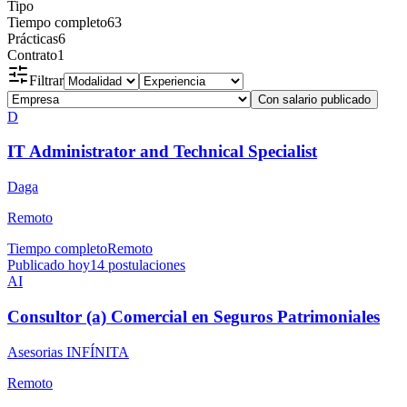
Tipo
Tiempo completo
63
Prácticas
6
Contrato
1
Filtrar
Con salario publicado
D
IT Administrator and Technical Specialist
Daga
Remoto
Tiempo completo
Remoto
Publicado hoy
14
postulaciones
AI
Consultor (a) Comercial en Seguros Patrimoniales
Asesorias INFÍNITA
Remoto