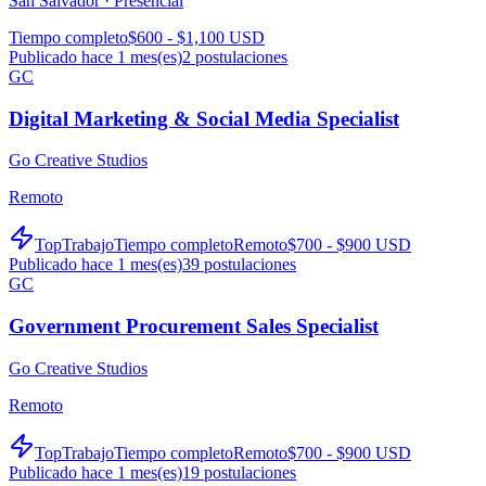
San Salvador ·
Presencial
Tiempo completo
$600 - $1,100 USD
Publicado hace 1 mes(es)
2
postulaciones
GC
Digital Marketing & Social Media Specialist
Go Creative Studios
Remoto
TopTrabajo
Tiempo completo
Remoto
$700 - $900 USD
Publicado hace 1 mes(es)
39
postulaciones
GC
Government Procurement Sales Specialist
Go Creative Studios
Remoto
TopTrabajo
Tiempo completo
Remoto
$700 - $900 USD
Publicado hace 1 mes(es)
19
postulaciones