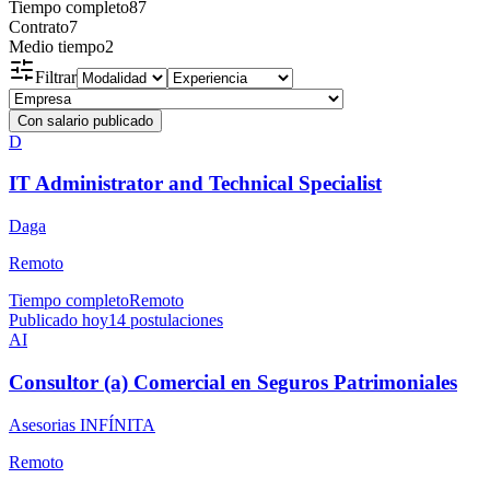
Tiempo completo
87
Contrato
7
Medio tiempo
2
Filtrar
Con salario publicado
D
IT Administrator and Technical Specialist
Daga
Remoto
Tiempo completo
Remoto
Publicado hoy
14
postulaciones
AI
Consultor (a) Comercial en Seguros Patrimoniales
Asesorias INFÍNITA
Remoto