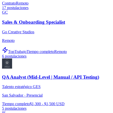
Contrato
Remoto
17
postulaciones
GC
Sales & Onboarding Specialist
Go Creative Studios
Remoto
TopTrabajo
Tiempo completo
Remoto
6
postulaciones
QA Analyst (Mid-Level | Manual / API Testing)
Talento estratégico GES
San Salvador ·
Presencial
Tiempo completo
$1,300 - $1,500 USD
5
postulaciones
IE