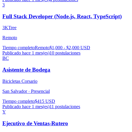
3
Full Stack Developer (Node.js, React, TypeScript)
3KTree
Remoto
Tiempo completo
Remoto
$1,000 - $2,000 USD
Publicado hace 1 mes(es)
10
postulaciones
BC
Asistente de Bodega
Bicicletas Corsario
San Salvador ·
Presencial
Tiempo completo
$415 USD
Publicado hace 1 mes(es)
11
postulaciones
Y
Ejecutivo de Ventas-Rutero