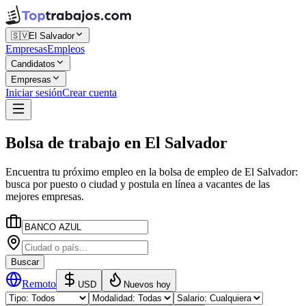
🇸🇻
El Salvador
Empresas
Empleos
Candidatos
Empresas
Iniciar sesión
Crear cuenta
Bolsa de trabajo
en
El Salvador
Encuentra tu próximo empleo en la
bolsa de empleo
de
El Salvador
:
busca por puesto o ciudad y postula en línea a vacantes de las
mejores empresas.
Buscar
Remoto
USD
Nuevos hoy