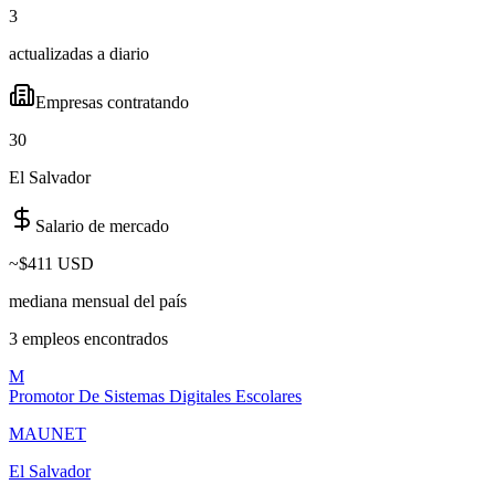
3
actualizadas a diario
Empresas contratando
30
El Salvador
Salario de mercado
~
$411 USD
mediana mensual del país
3
empleo
s
encontrado
s
M
Promotor De Sistemas Digitales Escolares
MAUNET
El Salvador