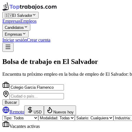
🇸🇻
El Salvador
Empresas
Empleos
Candidatos
Empresas
Iniciar sesión
Crear cuenta
Bolsa de trabajo
en
El Salvador
Encuentra tu próximo empleo en la
bolsa de empleo
de
El Salvador
: 
Buscar
Remoto
USD
Nuevos hoy
Vacantes activas