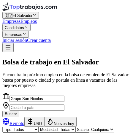
🇸🇻
El Salvador
Empresas
Empleos
Candidatos
Empresas
Iniciar sesión
Crear cuenta
Bolsa de trabajo
en
El Salvador
Encuentra tu próximo empleo en la
bolsa de empleo
de
El Salvador
:
busca por puesto o ciudad y postula en línea a vacantes de las
mejores empresas.
Buscar
Remoto
USD
Nuevos hoy