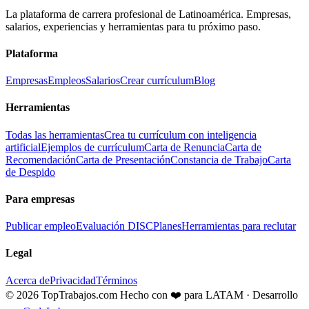
La plataforma de carrera profesional de Latinoamérica. Empresas,
salarios, experiencias y herramientas para tu próximo paso.
Plataforma
Empresas
Empleos
Salarios
Crear currículum
Blog
Herramientas
Todas las herramientas
Crea tu currículum con inteligencia
artificial
Ejemplos de currículum
Carta de Renuncia
Carta de
Recomendación
Carta de Presentación
Constancia de Trabajo
Carta
de Despido
Para empresas
Publicar empleo
Evaluación DISC
Planes
Herramientas para reclutar
Legal
Acerca de
Privacidad
Términos
© 2026 TopTrabajos.com
Hecho con ❤️ para LATAM · Desarrollo