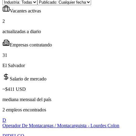
Vacantes activas
2
actualizadas a diario
Empresas contratando
31
El Salvador
Salario de mercado
~
$411 USD
mediana mensual del país
2
empleo
s
encontrado
s
D
Operador De Montacargas / Montacarguista - Lourdes Colon
DIDELCO