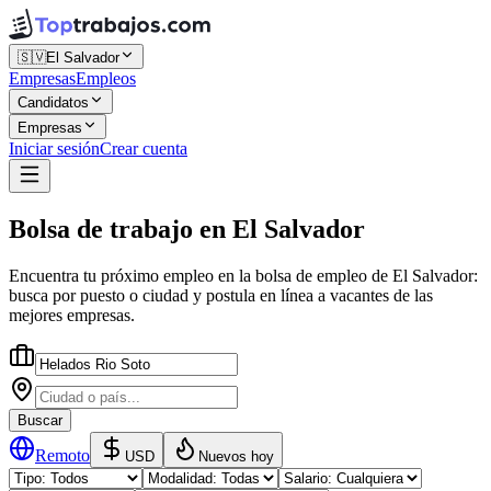
🇸🇻
El Salvador
Empresas
Empleos
Candidatos
Empresas
Iniciar sesión
Crear cuenta
Bolsa de trabajo
en
El Salvador
Encuentra tu próximo empleo en la
bolsa de empleo
de
El Salvador
:
busca por puesto o ciudad y postula en línea a vacantes de las
mejores empresas.
Buscar
Remoto
USD
Nuevos hoy