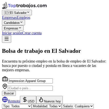
🇸🇻
El Salvador
Empresas
Empleos
Candidatos
Empresas
Iniciar sesión
Crear cuenta
Bolsa de trabajo
en
El Salvador
Encuentra tu próximo empleo en la
bolsa de empleo
de
El Salvador
:
busca por puesto o ciudad y postula en línea a vacantes de las
mejores empresas.
Buscar
Remoto
USD
Nuevos hoy