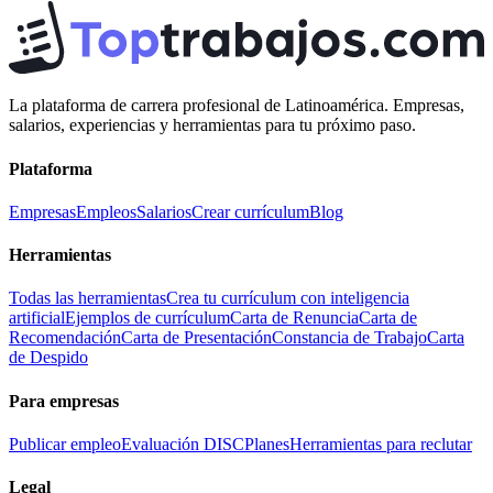
La plataforma de carrera profesional de Latinoamérica. Empresas,
salarios, experiencias y herramientas para tu próximo paso.
Plataforma
Empresas
Empleos
Salarios
Crear currículum
Blog
Herramientas
Todas las herramientas
Crea tu currículum con inteligencia
artificial
Ejemplos de currículum
Carta de Renuncia
Carta de
Recomendación
Carta de Presentación
Constancia de Trabajo
Carta
de Despido
Para empresas
Publicar empleo
Evaluación DISC
Planes
Herramientas para reclutar
Legal