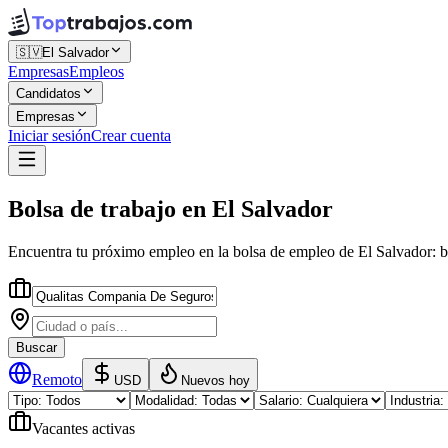
🇸🇻
El Salvador
Empresas
Empleos
Candidatos
Empresas
Iniciar sesión
Crear cuenta
Bolsa de trabajo
en
El Salvador
Encuentra tu próximo empleo en la
bolsa de empleo
de
El Salvador
: 
Buscar
Remoto
USD
Nuevos hoy
Vacantes activas