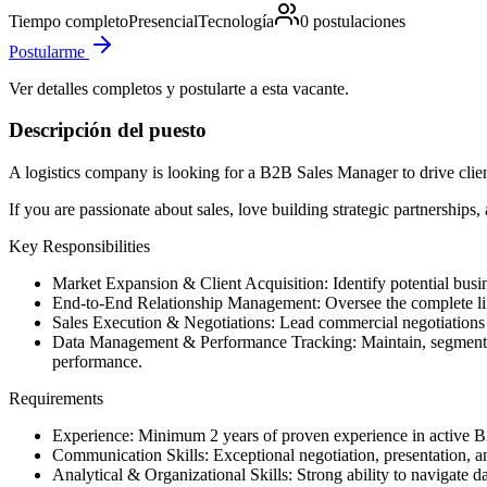
Tiempo completo
Presencial
Tecnología
0
postulaciones
Postularme
Ver detalles completos y postularte a esta vacante.
Descripción del puesto
A logistics company is looking for a B2B Sales Manager to drive client
If you are passionate about sales, love building strategic partnerships, 
Key Responsibilities
Market Expansion & Client Acquisition: Identify potential busine
End-to-End Relationship Management: Oversee the complete lifec
Sales Execution & Negotiations: Lead commercial negotiations r
Data Management & Performance Tracking: Maintain, segment, an
performance.
Requirements
Experience: Minimum 2 years of proven experience in active B2
Communication Skills: Exceptional negotiation, presentation, and
Analytical & Organizational Skills: Strong ability to navigate