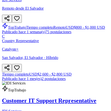
Remoto desde El Salvador
TopTrabajo
Tiempo completo
Remoto
USD
$800 - $1,000 USD
Publicado hace 1 semana(s)
75
postulaciones
C
Country Representative
Catalyste+
San Salvador, El Salvador
· Híbrido
Tiempo completo
USD
$2,600 - $2,800 USD
Publicado hace 1 mes(es)
2
postulaciones
TopTrabajo
Customer IT Support Representative