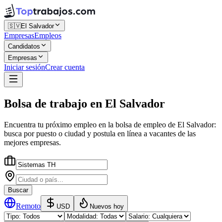
🇸🇻
El Salvador
Empresas
Empleos
Candidatos
Empresas
Iniciar sesión
Crear cuenta
Bolsa de trabajo
en
El Salvador
Encuentra tu próximo empleo en la
bolsa de empleo
de
El Salvador
:
busca por puesto o ciudad y postula en línea a vacantes de las
mejores empresas.
Buscar
Remoto
USD
Nuevos hoy