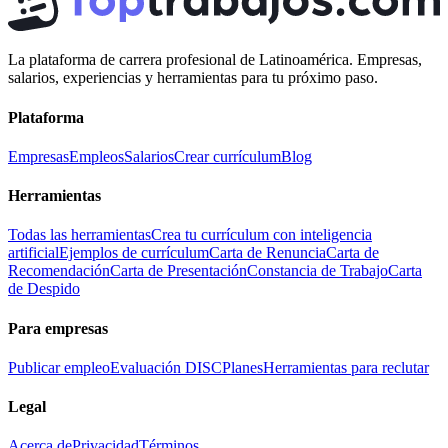
La plataforma de carrera profesional de Latinoamérica. Empresas,
salarios, experiencias y herramientas para tu próximo paso.
Plataforma
Empresas
Empleos
Salarios
Crear currículum
Blog
Herramientas
Todas las herramientas
Crea tu currículum con inteligencia
artificial
Ejemplos de currículum
Carta de Renuncia
Carta de
Recomendación
Carta de Presentación
Constancia de Trabajo
Carta
de Despido
Para empresas
Publicar empleo
Evaluación DISC
Planes
Herramientas para reclutar
Legal
Acerca de
Privacidad
Términos