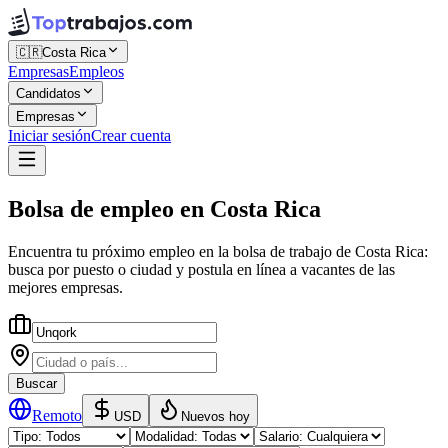
🇨🇷
Costa Rica
Empresas
Empleos
Candidatos
Empresas
Iniciar sesión
Crear cuenta
Bolsa de empleo
en
Costa Rica
Encuentra tu próximo empleo en la
bolsa de trabajo
de
Costa Rica
:
busca por puesto o ciudad y postula en línea a vacantes de las
mejores empresas.
Buscar
Remoto
USD
Nuevos hoy