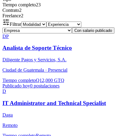
Tiempo completo
23
Contrato
2
Freelance
2
Filtrar
Con salario publicado
DP
Analista de Soporte Técnico
Diligente Pagos y Servicios, S.A.
Ciudad de Guatemala ·
Presencial
Tiempo completo
Q12,000 GTQ
Publicado hoy
0
postulaciones
D
IT Administrator and Technical Specialist
Daga
Remoto
Tiempo completo
Remoto