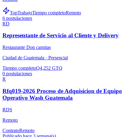
TopTrabajo
Tiempo completo
Remoto
6
postulaciones
RD
Representante de Servicio al Cliente y Delivery
Restaurante Don carnitas
Ciudad de Guatemala ·
Presencial
Tiempo completo
Q4,252 GTQ
0
postulaciones
R
Rfq019-2026 Proceso de Adquisicion de Equipo
Operativo Wash Guatemala
RDS
Remoto
Contrato
Remoto
Publicado hace 3 semana(s)