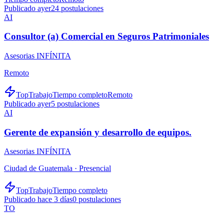
Publicado ayer
24
postulaciones
AI
Consultor (a) Comercial en Seguros Patrimoniales
Asesorias INFÍNITA
Remoto
TopTrabajo
Tiempo completo
Remoto
Publicado ayer
5
postulaciones
AI
Gerente de expansión y desarrollo de equipos.
Asesorias INFÍNITA
Ciudad de Guatemala ·
Presencial
TopTrabajo
Tiempo completo
Publicado hace 3 días
0
postulaciones
TO