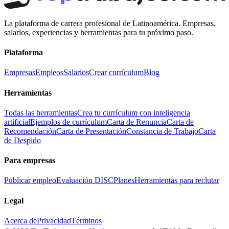
La plataforma de carrera profesional de Latinoamérica. Empresas,
salarios, experiencias y herramientas para tu próximo paso.
Plataforma
Empresas
Empleos
Salarios
Crear currículum
Blog
Herramientas
Todas las herramientas
Crea tu currículum con inteligencia
artificial
Ejemplos de currículum
Carta de Renuncia
Carta de
Recomendación
Carta de Presentación
Constancia de Trabajo
Carta
de Despido
Para empresas
Publicar empleo
Evaluación DISC
Planes
Herramientas para reclutar
Legal
Acerca de
Privacidad
Términos