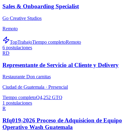
Sales & Onboarding Specialist
Go Creative Studios
Remoto
TopTrabajo
Tiempo completo
Remoto
6
postulaciones
RD
Representante de Servicio al Cliente y Delivery
Restaurante Don carnitas
Ciudad de Guatemala ·
Presencial
Tiempo completo
Q4,252 GTQ
1
postulaciones
R
Rfq019-2026 Proceso de Adquisicion de Equipo
Operativo Wash Guatemala