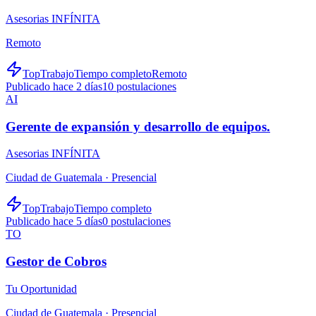
Asesorias INFÍNITA
Remoto
TopTrabajo
Tiempo completo
Remoto
Publicado hace 2 días
10
postulaciones
AI
Gerente de expansión y desarrollo de equipos.
Asesorias INFÍNITA
Ciudad de Guatemala ·
Presencial
TopTrabajo
Tiempo completo
Publicado hace 5 días
0
postulaciones
TO
Gestor de Cobros
Tu Oportunidad
Ciudad de Guatemala ·
Presencial