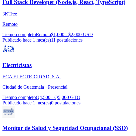
Full Stack Developer (Node.js, React, TypeScript)
3KTree
Remoto
Tiempo completo
Remoto
$1,000 - $2,000 USD
Publicado hace 1 mes(es)
11
postulaciones
Electricistas
ECA ELECTRICIDAD, S.A.
Ciudad de Guatemala ·
Presencial
Tiempo completo
Q4,500 - Q5,000 GTQ
Publicado hace 1 mes(es)
0
postulaciones
Monitor de Salud y Seguridad Ocupacional (SSO)