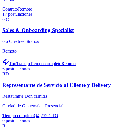
Contrato
Remoto
17
postulaciones
GC
Sales & Onboarding Specialist
Go Creative Studios
Remoto
TopTrabajo
Tiempo completo
Remoto
6
postulaciones
RD
Representante de Servicio al Cliente y Delivery
Restaurante Don carnitas
Ciudad de Guatemala ·
Presencial
Tiempo completo
Q4,252 GTQ
0
postulaciones
R