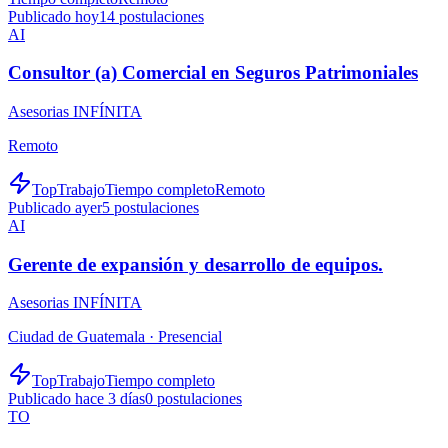
Publicado hoy
14
postulaciones
AI
Consultor (a) Comercial en Seguros Patrimoniales
Asesorias INFÍNITA
Remoto
TopTrabajo
Tiempo completo
Remoto
Publicado ayer
5
postulaciones
AI
Gerente de expansión y desarrollo de equipos.
Asesorias INFÍNITA
Ciudad de Guatemala ·
Presencial
TopTrabajo
Tiempo completo
Publicado hace 3 días
0
postulaciones
TO