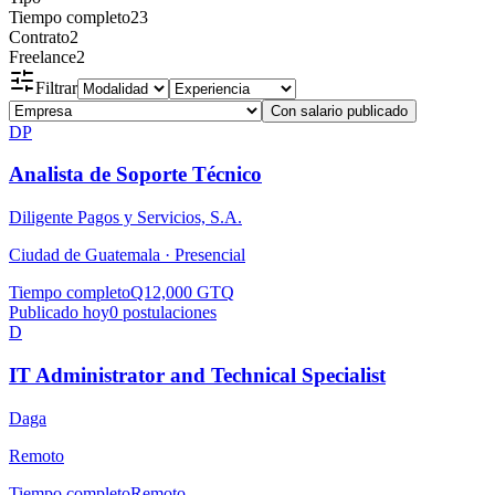
Tiempo completo
23
Contrato
2
Freelance
2
Filtrar
Con salario publicado
DP
Analista de Soporte Técnico
Diligente Pagos y Servicios, S.A.
Ciudad de Guatemala ·
Presencial
Tiempo completo
Q12,000 GTQ
Publicado hoy
0
postulaciones
D
IT Administrator and Technical Specialist
Daga
Remoto
Tiempo completo
Remoto