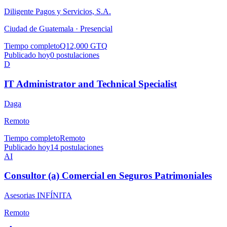
Diligente Pagos y Servicios, S.A.
Ciudad de Guatemala ·
Presencial
Tiempo completo
Q12,000 GTQ
Publicado hoy
0
postulaciones
D
IT Administrator and Technical Specialist
Daga
Remoto
Tiempo completo
Remoto
Publicado hoy
14
postulaciones
AI
Consultor (a) Comercial en Seguros Patrimoniales
Asesorias INFÍNITA
Remoto