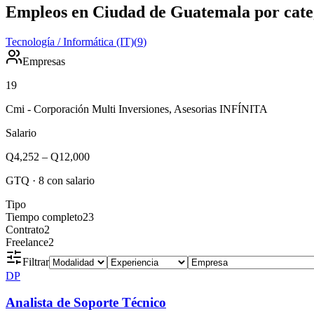
Empleos en Ciudad de Guatemala por cate
Tecnología / Informática (IT)
(
9
)
Empresas
19
Cmi - Corporación Multi Inversiones, Asesorias INFÍNITA
Salario
Q4,252
–
Q12,000
GTQ
·
8
con salario
Tipo
Tiempo completo
23
Contrato
2
Freelance
2
Filtrar
DP
Analista de Soporte Técnico