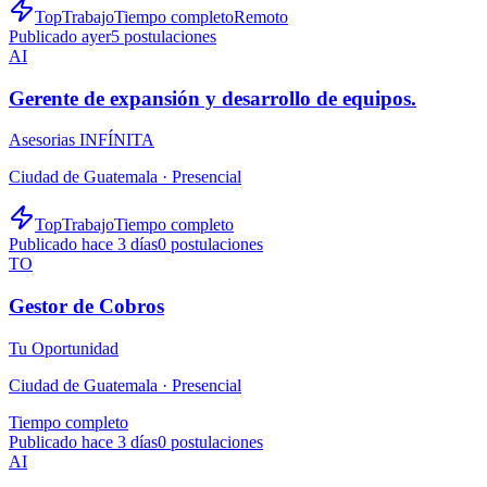
TopTrabajo
Tiempo completo
Remoto
Publicado ayer
5
postulaciones
AI
Gerente de expansión y desarrollo de equipos.
Asesorias INFÍNITA
Ciudad de Guatemala ·
Presencial
TopTrabajo
Tiempo completo
Publicado hace 3 días
0
postulaciones
TO
Gestor de Cobros
Tu Oportunidad
Ciudad de Guatemala ·
Presencial
Tiempo completo
Publicado hace 3 días
0
postulaciones
AI