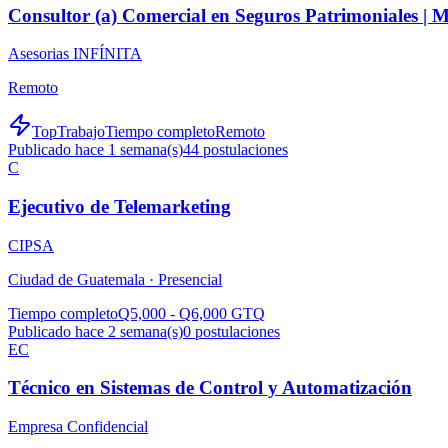
Consultor (a) Comercial en Seguros Patrimoniales |
Asesorias INFÍNITA
Remoto
TopTrabajo
Tiempo completo
Remoto
Publicado hace 1 semana(s)
44
postulaciones
C
Ejecutivo de Telemarketing
CIPSA
Ciudad de Guatemala ·
Presencial
Tiempo completo
Q5,000 - Q6,000 GTQ
Publicado hace 2 semana(s)
0
postulaciones
EC
Técnico en Sistemas de Control y Automatización
Empresa Confidencial