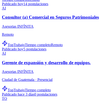
Publicado hoy
14
postulaciones
AI
Consultor (a) Comercial en Seguros Patrimoniales
Asesorias INFÍNITA
Remoto
TopTrabajo
Tiempo completo
Remoto
Publicado hoy
5
postulaciones
AI
Gerente de expansión y desarrollo de equipos.
Asesorias INFÍNITA
Ciudad de Guatemala ·
Presencial
TopTrabajo
Tiempo completo
Publicado hace 3 días
0
postulaciones
TO