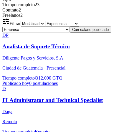
Tiempo completo
23
Contrato
2
Freelance
2
Filtrar
Con salario publicado
DP
Analista de Soporte Técnico
Diligente Pagos y Servicios, S.A.
Ciudad de Guatemala ·
Presencial
Tiempo completo
Q12,000 GTQ
Publicado hoy
0
postulaciones
D
IT Administrator and Technical Specialist
Daga
Remoto
Tiempo completo
Remoto