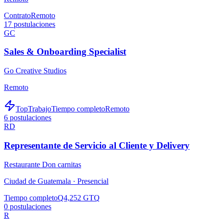
Contrato
Remoto
17
postulaciones
GC
Sales & Onboarding Specialist
Go Creative Studios
Remoto
TopTrabajo
Tiempo completo
Remoto
6
postulaciones
RD
Representante de Servicio al Cliente y Delivery
Restaurante Don carnitas
Ciudad de Guatemala ·
Presencial
Tiempo completo
Q4,252 GTQ
0
postulaciones
R