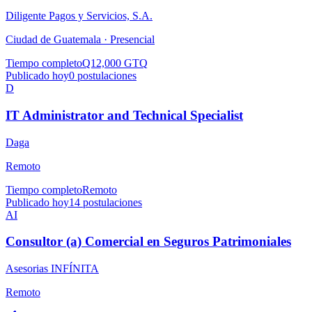
Diligente Pagos y Servicios, S.A.
Ciudad de Guatemala ·
Presencial
Tiempo completo
Q12,000 GTQ
Publicado hoy
0
postulaciones
D
IT Administrator and Technical Specialist
Daga
Remoto
Tiempo completo
Remoto
Publicado hoy
14
postulaciones
AI
Consultor (a) Comercial en Seguros Patrimoniales
Asesorias INFÍNITA
Remoto