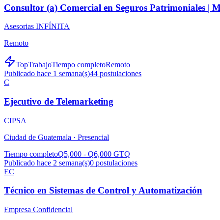
Consultor (a) Comercial en Seguros Patrimoniales |
Asesorias INFÍNITA
Remoto
TopTrabajo
Tiempo completo
Remoto
Publicado hace 1 semana(s)
44
postulaciones
C
Ejecutivo de Telemarketing
CIPSA
Ciudad de Guatemala ·
Presencial
Tiempo completo
Q5,000 - Q6,000 GTQ
Publicado hace 2 semana(s)
0
postulaciones
EC
Técnico en Sistemas de Control y Automatización
Empresa Confidencial