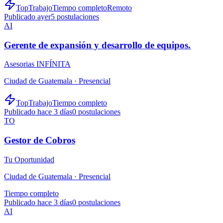
TopTrabajo
Tiempo completo
Remoto
Publicado ayer
5
postulaciones
AI
Gerente de expansión y desarrollo de equipos.
Asesorias INFÍNITA
Ciudad de Guatemala ·
Presencial
TopTrabajo
Tiempo completo
Publicado hace 3 días
0
postulaciones
TO
Gestor de Cobros
Tu Oportunidad
Ciudad de Guatemala ·
Presencial
Tiempo completo
Publicado hace 3 días
0
postulaciones
AI