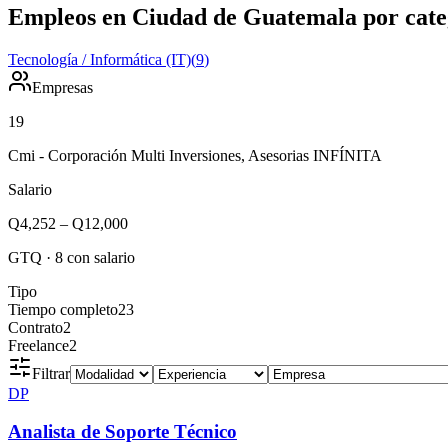
Empleos en Ciudad de Guatemala por cate
Tecnología / Informática (IT)
(
9
)
Empresas
19
Cmi - Corporación Multi Inversiones, Asesorias INFÍNITA
Salario
Q4,252
–
Q12,000
GTQ
·
8
con salario
Tipo
Tiempo completo
23
Contrato
2
Freelance
2
Filtrar
DP
Analista de Soporte Técnico