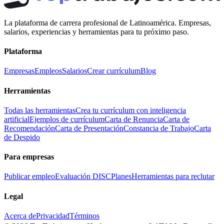
La plataforma de carrera profesional de Latinoamérica. Empresas,
salarios, experiencias y herramientas para tu próximo paso.
Plataforma
Empresas
Empleos
Salarios
Crear currículum
Blog
Herramientas
Todas las herramientas
Crea tu currículum con inteligencia
artificial
Ejemplos de currículum
Carta de Renuncia
Carta de
Recomendación
Carta de Presentación
Constancia de Trabajo
Carta
de Despido
Para empresas
Publicar empleo
Evaluación DISC
Planes
Herramientas para reclutar
Legal
Acerca de
Privacidad
Términos