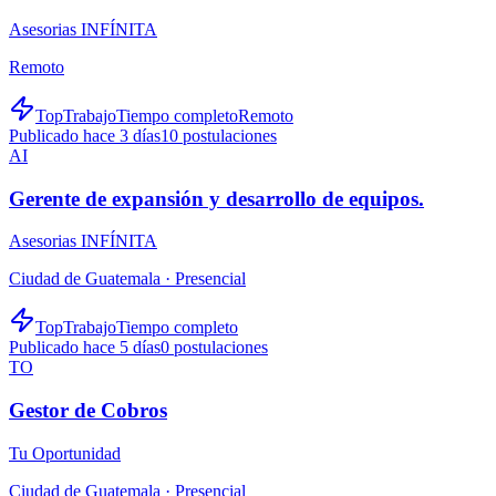
Asesorias INFÍNITA
Remoto
TopTrabajo
Tiempo completo
Remoto
Publicado hace 3 días
10
postulaciones
AI
Gerente de expansión y desarrollo de equipos.
Asesorias INFÍNITA
Ciudad de Guatemala ·
Presencial
TopTrabajo
Tiempo completo
Publicado hace 5 días
0
postulaciones
TO
Gestor de Cobros
Tu Oportunidad
Ciudad de Guatemala ·
Presencial