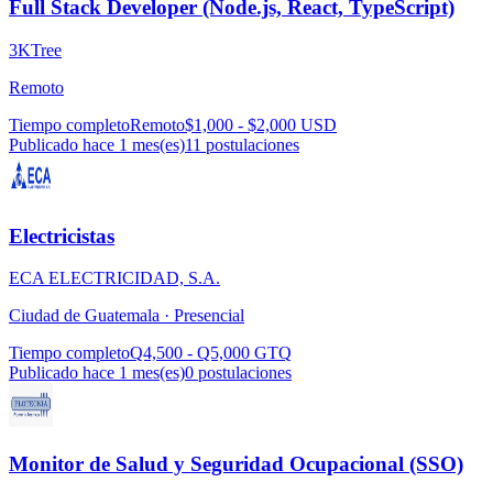
Full Stack Developer (Node.js, React, TypeScript)
3KTree
Remoto
Tiempo completo
Remoto
$1,000 - $2,000 USD
Publicado hace 1 mes(es)
11
postulaciones
Electricistas
ECA ELECTRICIDAD, S.A.
Ciudad de Guatemala ·
Presencial
Tiempo completo
Q4,500 - Q5,000 GTQ
Publicado hace 1 mes(es)
0
postulaciones
Monitor de Salud y Seguridad Ocupacional (SSO)