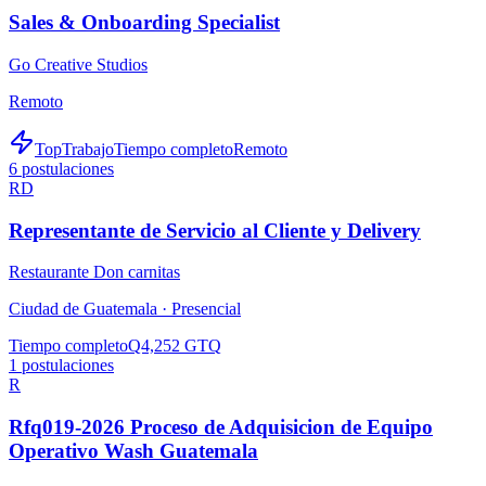
Sales & Onboarding Specialist
Go Creative Studios
Remoto
TopTrabajo
Tiempo completo
Remoto
6
postulaciones
RD
Representante de Servicio al Cliente y Delivery
Restaurante Don carnitas
Ciudad de Guatemala ·
Presencial
Tiempo completo
Q4,252 GTQ
1
postulaciones
R
Rfq019-2026 Proceso de Adquisicion de Equipo
Operativo Wash Guatemala