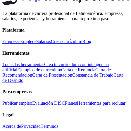
La plataforma de carrera profesional de Latinoamérica. Empresas,
salarios, experiencias y herramientas para tu próximo paso.
Plataforma
Empresas
Empleos
Salarios
Crear currículum
Blog
Herramientas
Todas las herramientas
Crea tu currículum con inteligencia
artificial
Ejemplos de currículum
Carta de Renuncia
Carta de
Recomendación
Carta de Presentación
Constancia de Trabajo
Carta
de Despido
Para empresas
Publicar empleo
Evaluación DISC
Planes
Herramientas para reclutar
Legal
Acerca de
Privacidad
Términos