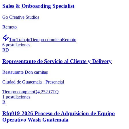
Sales & Onboarding Specialist
Go Creative Studios
Remoto
TopTrabajo
Tiempo completo
Remoto
6
postulaciones
RD
Representante de Servicio al Cliente y Delivery
Restaurante Don carnitas
Ciudad de Guatemala ·
Presencial
Tiempo completo
Q4,252 GTQ
1
postulaciones
R
Rfq019-2026 Proceso de Adquisicion de Equipo
Operativo Wash Guatemala