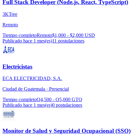
Full Stack Developer (Node.js, React, TypeScript)
3KTree
Remoto
Tiempo completo
Remoto
$1,000 - $2,000 USD
Publicado hace 1 mes(es)
11
postulaciones
Electricistas
ECA ELECTRICIDAD, S.A.
Ciudad de Guatemala ·
Presencial
Tiempo completo
Q4,500 - Q5,000 GTQ
Publicado hace 1 mes(es)
0
postulaciones
Monitor de Salud y Seguridad Ocupacional (SSO)