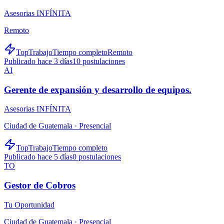
Asesorias INFÍNITA
Remoto
TopTrabajo
Tiempo completo
Remoto
Publicado hace 3 días
10
postulaciones
AI
Gerente de expansión y desarrollo de equipos.
Asesorias INFÍNITA
Ciudad de Guatemala ·
Presencial
TopTrabajo
Tiempo completo
Publicado hace 5 días
0
postulaciones
TO
Gestor de Cobros
Tu Oportunidad
Ciudad de Guatemala ·
Presencial