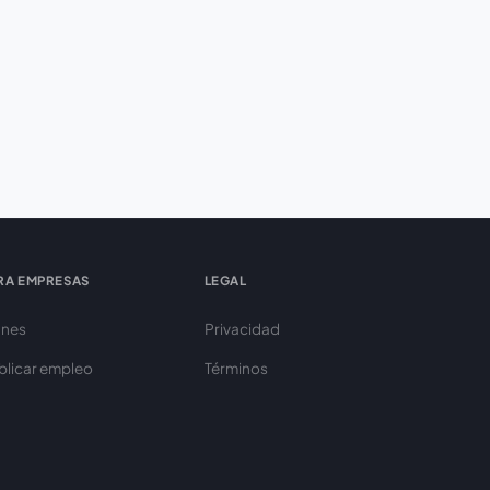
RA EMPRESAS
LEGAL
anes
Privacidad
blicar empleo
Términos