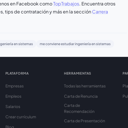
guenos en Facebook como
TopTrabajos
. Encuentra otros
, tips de contratación y más en la sección
Carrera
ngeniería en sistemas
me conviene estudiar ingeniería en sistemas
PLATAFORMA
HERRAMIENTAS
PA
Empresas
Todas las herramientas
Pl
Empleos
Carta de Renuncia
Pu
Carta de
Salarios
Recomendación
Crear currículum
Carta de Presentación
Blog