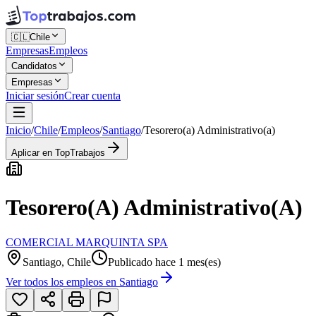
🇨🇱
Chile
Empresas
Empleos
Candidatos
Empresas
Iniciar sesión
Crear cuenta
Inicio
/
Chile
/
Empleos
/
Santiago
/
Tesorero(a) Administrativo(a)
Aplicar en TopTrabajos
Tesorero(a) Administrativo(a)
COMERCIAL MARQUINTA SPA
Santiago, Chile
Publicado hace 1 mes(es)
Ver todos los empleos en
Santiago