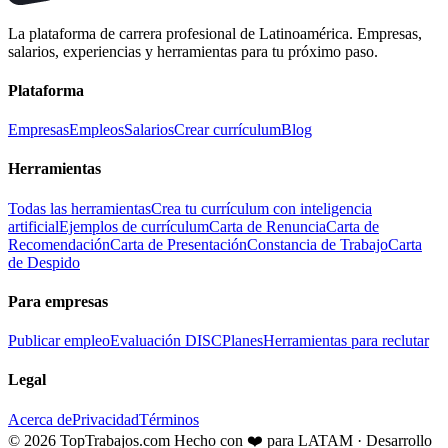
La plataforma de carrera profesional de Latinoamérica. Empresas,
salarios, experiencias y herramientas para tu próximo paso.
Plataforma
Empresas
Empleos
Salarios
Crear currículum
Blog
Herramientas
Todas las herramientas
Crea tu currículum con inteligencia
artificial
Ejemplos de currículum
Carta de Renuncia
Carta de
Recomendación
Carta de Presentación
Constancia de Trabajo
Carta
de Despido
Para empresas
Publicar empleo
Evaluación DISC
Planes
Herramientas para reclutar
Legal
Acerca de
Privacidad
Términos
© 2026 TopTrabajos.com
Hecho con ❤️ para LATAM · Desarrollo