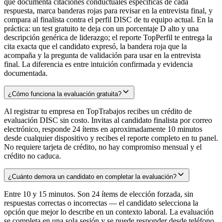
que documenta citaciones conductuales específicas de cada
respuesta, marca banderas rojas para revisar en la entrevista final, y
compara al finalista contra el perfil DISC de tu equipo actual. En la
práctica: un test gratuito te deja con un porcentaje D alto y una
descripción genérica de liderazgo; el reporte TopPerfil te entrega la
cita exacta que el candidato expresó, la bandera roja que la
acompaña y la pregunta de validación para usar en la entrevista
final. La diferencia es entre intuición confirmada y evidencia
documentada.
¿Cómo funciona la evaluación gratuita?
Al registrar tu empresa en TopTrabajos recibes un crédito de
evaluación DISC sin costo. Invitas al candidato finalista por correo
electrónico, responde 24 ítems en aproximadamente 10 minutos
desde cualquier dispositivo y recibes el reporte completo en tu panel.
No requiere tarjeta de crédito, no hay compromiso mensual y el
crédito no caduca.
¿Cuánto demora un candidato en completar la evaluación?
Entre 10 y 15 minutos. Son 24 ítems de elección forzada, sin
respuestas correctas o incorrectas — el candidato selecciona la
opción que mejor lo describe en un contexto laboral. La evaluación
se completa en una sola sesión y se puede responder desde teléfono,