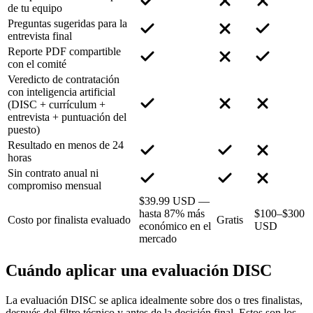
de tu equipo
Preguntas sugeridas para la
entrevista final
Reporte PDF compartible
con el comité
Veredicto de contratación
con inteligencia artificial
(DISC + currículum +
entrevista + puntuación del
puesto)
Resultado en menos de 24
horas
Sin contrato anual ni
compromiso mensual
$39.99 USD —
hasta 87% más
$100–$300
Costo por finalista evaluado
Gratis
económico en el
USD
mercado
Cuándo aplicar una evaluación DISC
La evaluación DISC se aplica idealmente sobre dos o tres finalistas,
después del filtro técnico y antes de la decisión final. Estos son los