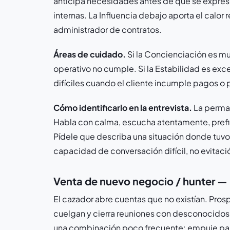
anticipa necesidades antes de que se exprese
internas. La Influencia debajo aporta el calor
administrador de contratos.
Áreas de cuidado.
Si la Concienciación es mu
operativo no cumple. Si la Estabilidad es exc
difíciles cuando el cliente incumple pagos o 
Cómo identificarlo en la entrevista.
La perman
Habla con calma, escucha atentamente, prefie
Pídele que describa una situación donde tuvo
capacidad de conversación difícil, no evitaci
Venta de nuevo negocio / hunter — D
El cazador abre cuentas que no existían. Prosp
cuelgan y cierra reuniones con desconocidos. 
una combinación poco frecuente: empuje para 