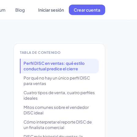
lum
Blog
Iniciar sesión
Crear cuenta
TABLA DE CONTENIDO
Perfil DISC en ventas: qué estilo
conductual predice el cierre
Por qué no hay un único perfil DISC
para ventas
Cuatro tipos de venta, cuatro perfiles
ideales
Mitos comunes sobre el vendedor
DISC ideal
Cómo interpretar el reporte DISC de
un finalista comercial
DISC más historial de ventas: la