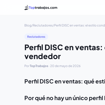
Blog
/
Reclutadores
/
Perfil DISC en ventas: el estilo co
Reclutadores
Perfil DISC en ventas: 
vendedor
Por
TopTrabajos
·
20 de mayo de 2026
Perfil DISC en ventas: qué est
Por qué no hay un único perfi