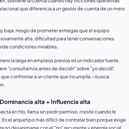
n, sostiene la cuenta cuando hay fricciones operativas
 relacional que diferencia a un gestor de cuenta de un mero
y baja, riesgo de prometer entregas que el equipo
esivamente alta, dificultad para tener conversaciones
pide condiciones inviables.
encia larga en empleos previos es un indicador fuerte.
re "consultamos antes de decidir" sobre "yo decidí".
 que confrontar a un cliente que incumplía —busca
ón.
ominancia alta + Influencia alta
ecta en frío, llama sin pedir permiso, insiste cuando le
Es el arquetipo más difícil de contratar bien porque exige
no desanimarse con el "no" recurrente y energía social