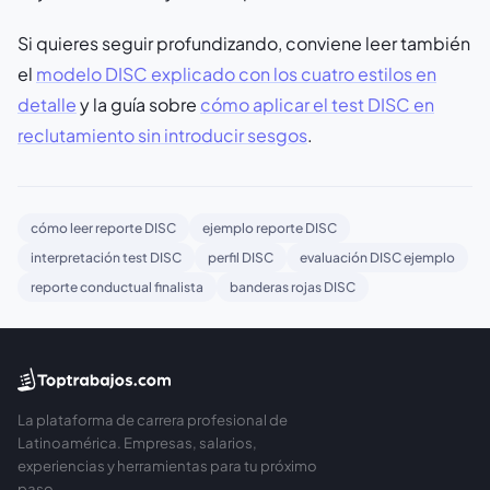
Si quieres seguir profundizando, conviene leer también
el
modelo DISC explicado con los cuatro estilos en
detalle
y la guía sobre
cómo aplicar el test DISC en
reclutamiento sin introducir sesgos
.
cómo leer reporte DISC
ejemplo reporte DISC
interpretación test DISC
perfil DISC
evaluación DISC ejemplo
reporte conductual finalista
banderas rojas DISC
La plataforma de carrera profesional de
Latinoamérica. Empresas, salarios,
experiencias y herramientas para tu próximo
paso.