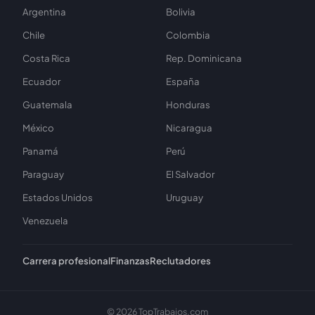
Argentina
Bolivia
Chile
Colombia
Costa Rica
Rep. Dominicana
Ecuador
España
Guatemala
Honduras
México
Nicaragua
Panamá
Perú
Paraguay
El Salvador
Estados Unidos
Uruguay
Venezuela
Carrera profesional
Finanzas
Reclutadores
© 2026 TopTrabajos.com