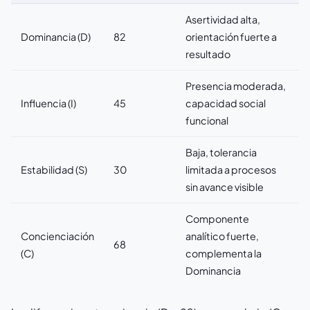
Asertividad alta,
Dominancia (D)
82
orientación fuerte a
resultado
Presencia moderada,
Influencia (I)
45
capacidad social
funcional
Baja, tolerancia
Estabilidad (S)
30
limitada a procesos
sin avance visible
Componente
Concienciación
analítico fuerte,
68
(C)
complementa la
Dominancia