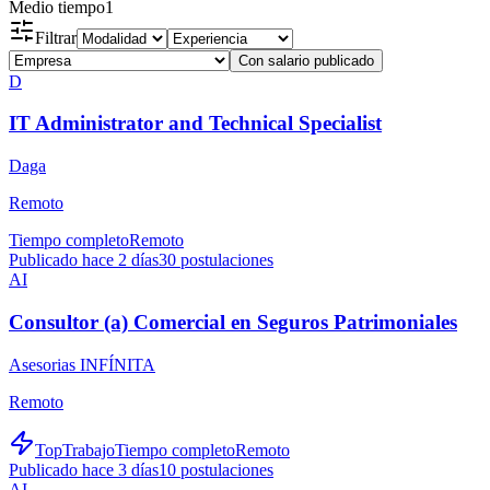
Medio tiempo
1
Filtrar
Con salario publicado
D
IT Administrator and Technical Specialist
Daga
Remoto
Tiempo completo
Remoto
Publicado hace 2 días
30
postulaciones
AI
Consultor (a) Comercial en Seguros Patrimoniales
Asesorias INFÍNITA
Remoto
TopTrabajo
Tiempo completo
Remoto
Publicado hace 3 días
10
postulaciones
AI