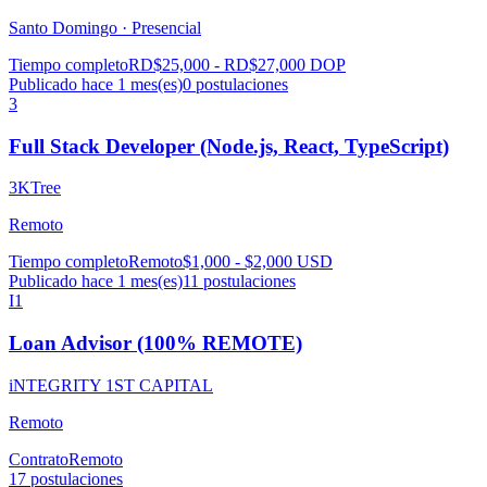
Santo Domingo ·
Presencial
Tiempo completo
RD$25,000 - RD$27,000 DOP
Publicado hace 1 mes(es)
0
postulaciones
3
Full Stack Developer (Node.js, React, TypeScript)
3KTree
Remoto
Tiempo completo
Remoto
$1,000 - $2,000 USD
Publicado hace 1 mes(es)
11
postulaciones
I1
Loan Advisor (100% REMOTE)
iNTEGRITY 1ST CAPITAL
Remoto
Contrato
Remoto
17
postulaciones