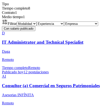
Tipo
Tiempo completo
8
Contrato
1
Medio tiempo
1
Filtrar
Con salario publicado
D
IT Administrator and Technical Specialist
Daga
Remoto
Tiempo completo
Remoto
Publicado hoy
12
postulaciones
AI
Consultor (a) Comercial en Seguros Patrimoniales
Asesorias INFÍNITA
Remoto