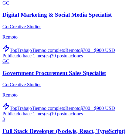
GC
Digital Marketing & Social Media Specialist
Go Creative Studios
Remoto
TopTrabajo
Tiempo completo
Remoto
$700 - $900 USD
Publicado hace 1 mes(es)
39
postulaciones
GC
Government Procurement Sales Specialist
Go Creative Studios
Remoto
TopTrabajo
Tiempo completo
Remoto
$700 - $900 USD
Publicado hace 1 mes(es)
19
postulaciones
3
Full Stack Developer (Node.js, React, TypeScript)