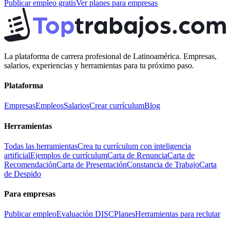
Publicar empleo gratis
Ver planes para empresas
La plataforma de carrera profesional de Latinoamérica. Empresas,
salarios, experiencias y herramientas para tu próximo paso.
Plataforma
Empresas
Empleos
Salarios
Crear currículum
Blog
Herramientas
Todas las herramientas
Crea tu currículum con inteligencia
artificial
Ejemplos de currículum
Carta de Renuncia
Carta de
Recomendación
Carta de Presentación
Constancia de Trabajo
Carta
de Despido
Para empresas
Publicar empleo
Evaluación DISC
Planes
Herramientas para reclutar