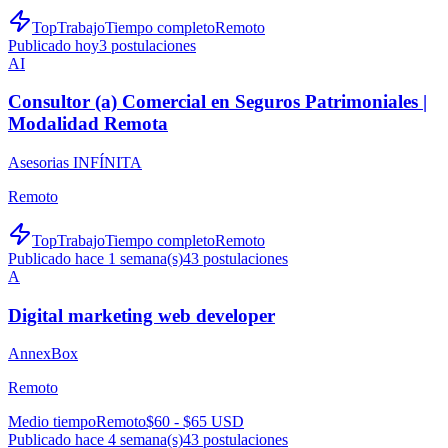
TopTrabajo
Tiempo completo
Remoto
Publicado hoy
3
postulaciones
AI
Consultor (a) Comercial en Seguros Patrimoniales |
Modalidad Remota
Asesorias INFÍNITA
Remoto
TopTrabajo
Tiempo completo
Remoto
Publicado hace 1 semana(s)
43
postulaciones
A
Digital marketing web developer
AnnexBox
Remoto
Medio tiempo
Remoto
$60 - $65 USD
Publicado hace 4 semana(s)
43
postulaciones