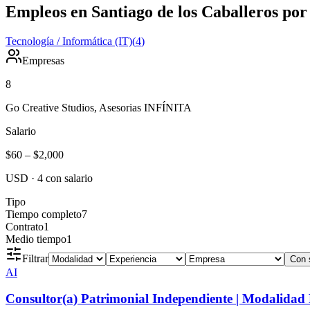
Empleos en Santiago de los Caballeros por
Tecnología / Informática (IT)
(
4
)
Empresas
8
Go Creative Studios, Asesorias INFÍNITA
Salario
$60
–
$2,000
USD
·
4
con salario
Tipo
Tiempo completo
7
Contrato
1
Medio tiempo
1
Filtrar
Con 
AI
Consultor(a) Patrimonial Independiente | Modalidad