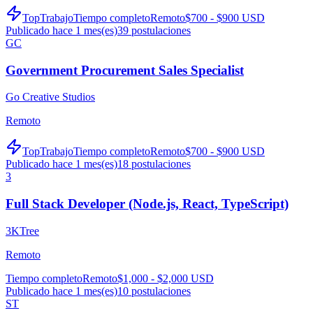
TopTrabajo
Tiempo completo
Remoto
$700 - $900 USD
Publicado hace 1 mes(es)
39
postulaciones
GC
Government Procurement Sales Specialist
Go Creative Studios
Remoto
TopTrabajo
Tiempo completo
Remoto
$700 - $900 USD
Publicado hace 1 mes(es)
18
postulaciones
3
Full Stack Developer (Node.js, React, TypeScript)
3KTree
Remoto
Tiempo completo
Remoto
$1,000 - $2,000 USD
Publicado hace 1 mes(es)
10
postulaciones
ST