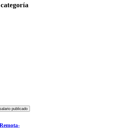
 categoría
salario publicado
 Remota-