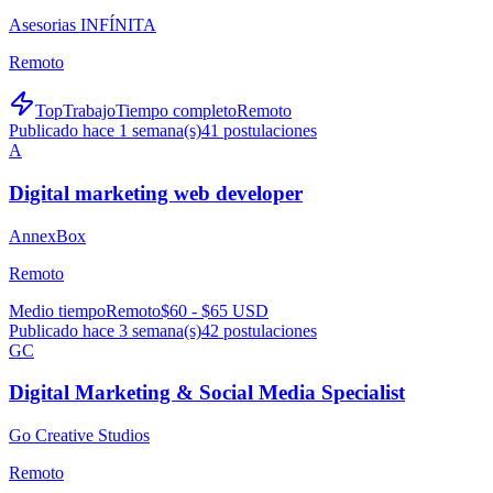
Asesorias INFÍNITA
Remoto
TopTrabajo
Tiempo completo
Remoto
Publicado hace 1 semana(s)
41
postulaciones
A
Digital marketing web developer
AnnexBox
Remoto
Medio tiempo
Remoto
$60 - $65 USD
Publicado hace 3 semana(s)
42
postulaciones
GC
Digital Marketing & Social Media Specialist
Go Creative Studios
Remoto