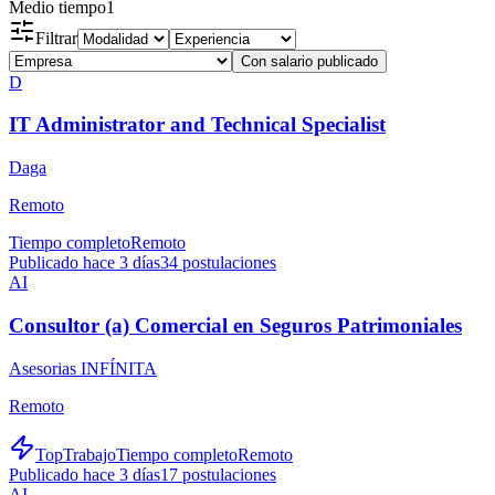
Medio tiempo
1
Filtrar
Con salario publicado
D
IT Administrator and Technical Specialist
Daga
Remoto
Tiempo completo
Remoto
Publicado hace 3 días
34
postulaciones
AI
Consultor (a) Comercial en Seguros Patrimoniales
Asesorias INFÍNITA
Remoto
TopTrabajo
Tiempo completo
Remoto
Publicado hace 3 días
17
postulaciones
AI