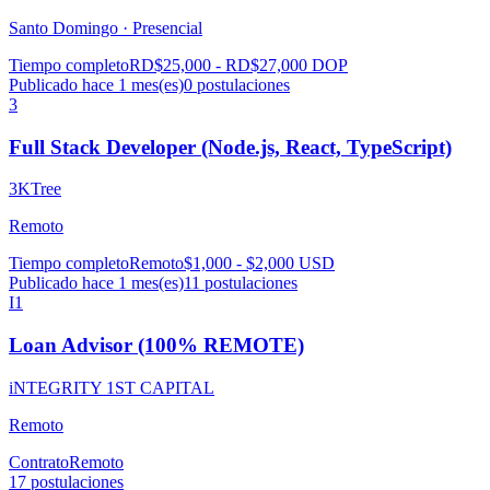
Santo Domingo ·
Presencial
Tiempo completo
RD$25,000 - RD$27,000 DOP
Publicado hace 1 mes(es)
0
postulaciones
3
Full Stack Developer (Node.js, React, TypeScript)
3KTree
Remoto
Tiempo completo
Remoto
$1,000 - $2,000 USD
Publicado hace 1 mes(es)
11
postulaciones
I1
Loan Advisor (100% REMOTE)
iNTEGRITY 1ST CAPITAL
Remoto
Contrato
Remoto
17
postulaciones