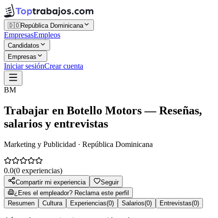
🇩🇴
República Dominicana
Empresas
Empleos
Candidatos
Empresas
Iniciar sesión
Crear cuenta
BM
Trabajar en
Botello Motors
— Reseñas,
salarios y entrevistas
Marketing y Publicidad · República Dominicana
0.0
(
0
experiencias)
Compartir mi experiencia
Seguir
¿Eres el empleador? Reclama este perfil
Resumen
Cultura
Experiencias
(
0
)
Salarios
(
0
)
Entrevistas
(
0
)