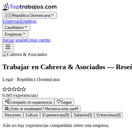
🇩🇴
República Dominicana
Empresas
Empleos
Candidatos
Empresas
Iniciar sesión
Crear cuenta
Trabajar en
Cabrera & Asociados
— Reseña
Legal · República Dominicana
0.0
(
0
experiencias)
Compartir mi experiencia
Seguir
¿Eres el empleador? Reclama este perfil
Resumen
Cultura
Experiencias
(
0
)
Salarios
(
0
)
Entrevistas
(
0
)
Aún no hay experiencias compartidas sobre esta empresa.