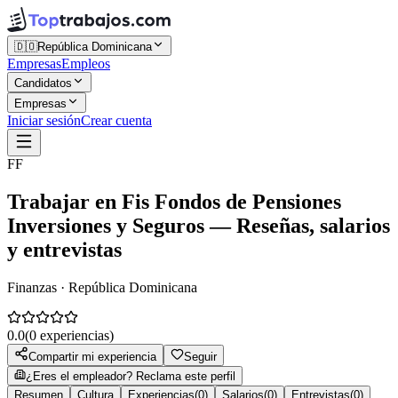
🇩🇴
República Dominicana
Empresas
Empleos
Candidatos
Empresas
Iniciar sesión
Crear cuenta
FF
Trabajar en
Fis Fondos de Pensiones
Inversiones y Seguros
— Reseñas, salarios
y entrevistas
Finanzas · República Dominicana
0.0
(
0
experiencias)
Compartir mi experiencia
Seguir
¿Eres el empleador? Reclama este perfil
Resumen
Cultura
Experiencias
(
0
)
Salarios
(
0
)
Entrevistas
(
0
)